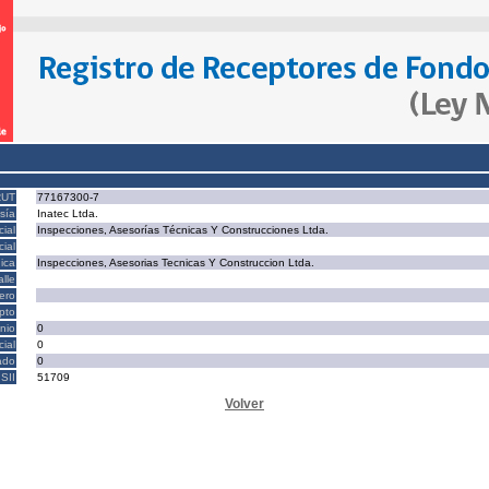
RUT
77167300-7
sía
Inatec Ltda.
ial
Inspecciones, Asesorías Técnicas Y Construcciones Ltda.
ial
ica
Inspecciones, Asesorias Tecnicas Y Construccion Ltda.
alle
ero
epto
nio
0
cial
0
ado
0
SII
51709
Volver