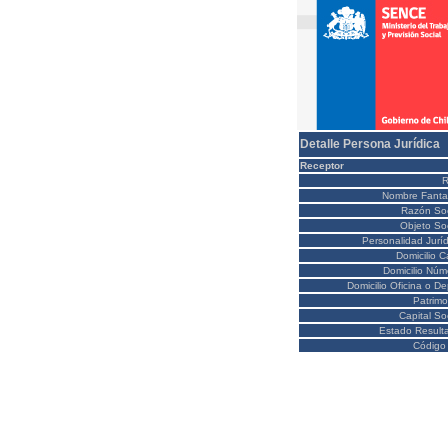
Detalle Persona Jurídica
Receptor
Nombre Fanta
Razón Soc
Objeto Soc
Personalidad Juríd
Domicilio C
Domicilio Núm
Domicilio Oficina o D
Patrimo
Capital So
Estado Result
Código 