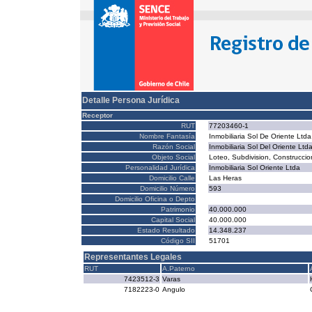
Detalle Persona Jurídica
Receptor
RUT
77203460-1
Nombre Fantasía
Inmobiliaria Sol De Oriente Ltda
Razón Social
Inmobiliaria Sol Del Oriente Ltda
Objeto Social
Loteo, Subdivision, Construcci
Personalidad Jurídica
Inmobiliaria Sol Oriente Ltda
Domicilio Calle
Las Heras
Domicilio Número
593
Domicilio Oficina o Depto
Patrimonio
40.000.000
Capital Social
40.000.000
Estado Resultado
14.348.237
Código SII
51701
Representantes Legales
RUT
A.Paterno
7423512-3
Varas
7182223-0
Angulo