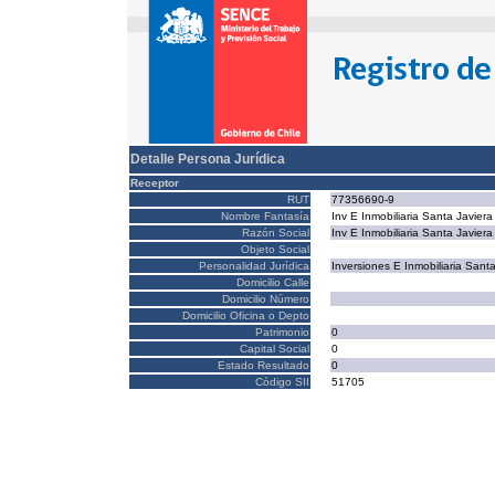
Detalle Persona Jurídica
Receptor
RUT
77356690-9
Nombre Fantasía
Inv E Inmobiliaria Santa Javiera
Razón Social
Inv E Inmobiliaria Santa Javiera
Objeto Social
Personalidad Jurídica
Inversiones E Inmobiliaria Sant
Domicilio Calle
Domicilio Número
Domicilio Oficina o Depto
Patrimonio
0
Capital Social
0
Estado Resultado
0
Código SII
51705