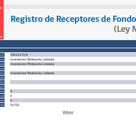
RUT
78512170-8
sía
Inversiones Rimbanda Limitada
ial
Inversiones Rimbanda Limitada
ial
ica
Inversiones Rimbanda Limitada
alle
ero
epto
nio
0
cial
0
ado
0
SII
51702
Volver