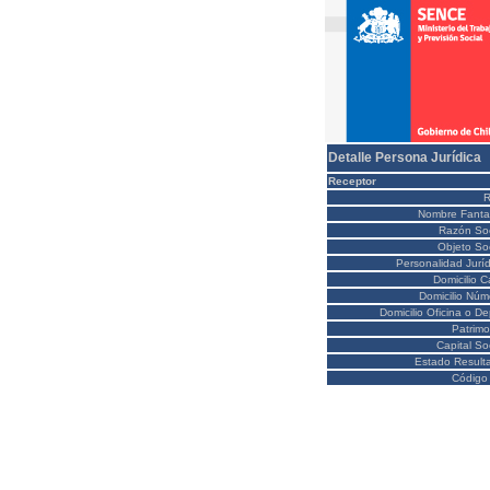
Detalle Persona Jurídica
Receptor
Nombre Fanta
Razón Soc
Objeto Soc
Personalidad Juríd
Domicilio C
Domicilio Núm
Domicilio Oficina o D
Patrimo
Capital So
Estado Result
Código 