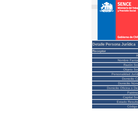
Detalle Persona Jurídica
Receptor
Nombre Fanta
Razón Soc
Objeto Soc
Personalidad Juríd
Domicilio C
Domicilio Núm
Domicilio Oficina o D
Patrimo
Capital So
Estado Result
Código 