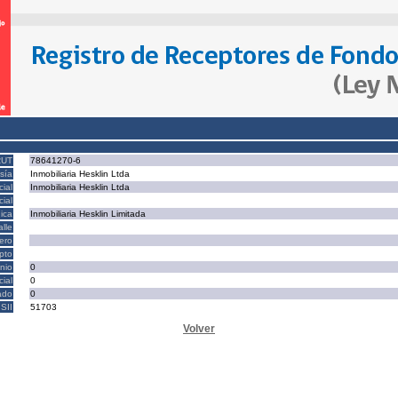
RUT
78641270-6
sía
Inmobiliaria Hesklin Ltda
ial
Inmobiliaria Hesklin Ltda
ial
ica
Inmobiliaria Hesklin Limitada
alle
ero
epto
nio
0
cial
0
ado
0
SII
51703
Volver