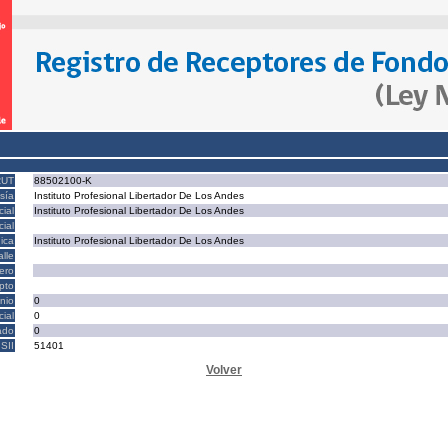
RUT
88502100-K
sía
Instituto Profesional Libertador De Los Andes
ial
Instituto Profesional Libertador De Los Andes
ial
ica
Instituto Profesional Libertador De Los Andes
alle
ero
epto
nio
0
cial
0
ado
0
SII
51401
Volver