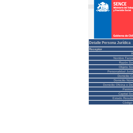
Detalle Persona Jurídica
Receptor
Nombre Fanta
Razón Soc
Objeto Soc
Personalidad Juríd
Domicilio C
Domicilio Núm
Domicilio Oficina o D
Patrimo
Capital So
Estado Result
Código 