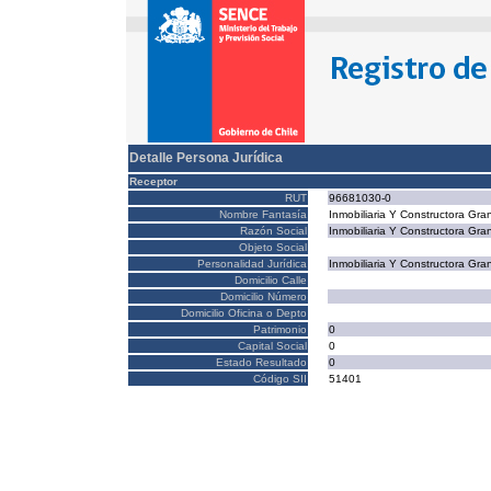
Detalle Persona Jurídica
Receptor
RUT
96681030-0
Nombre Fantasía
Inmobiliaria Y Constructora Gra
Razón Social
Inmobiliaria Y Constructora Gra
Objeto Social
Personalidad Jurídica
Inmobiliaria Y Constructora Gra
Domicilio Calle
Domicilio Número
Domicilio Oficina o Depto
Patrimonio
0
Capital Social
0
Estado Resultado
0
Código SII
51401