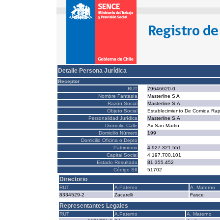
Detalle Persona Jurídica
Receptor
RUT
79646620-0
Nombre Fantasía
Masterline S A
Razón Social
Masterline S.A
Objeto Social
Establecimiento De Comida Rap
Personalidad Jurídica
Masterline S.A
Domicilio Calle
Av San Martin
Domicilio Número
199
Domicilio Oficina o Depto
Patrimonio
4.927.321.551
Capital Social
4.197.700.101
Estado Resultado
81.355.452
Código SII
51702
Directorio
RUT
A.Paterno
A. Materno
8334529-2
Zacarelli
Fasce
Representantes Legales
RUT
A.Paterno
A. Materno