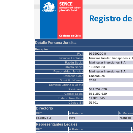
Detalle Persona Jurídica
Receptor
RUT
96559200-8
Nombre Fantasía
Maritima Insular Transportes Y 
Razón Social
Marinsular Inversiones S.A
Objeto Social
139059033
Personalidad Jurídica
Marinsular Inversiones S.A
Domicilio Calle
Chacabuco
Domicilio Número
2538
Domicilio Oficina o Depto
Patrimonio
581.252.629
Capital Social
581.252.629
Estado Resultado
11.928.745
Código SII
51701
Directorio
RUT
A.Paterno
A. Matern
8528624-2
Riffo
Pacheco
Representantes Legales
RUT
A.Paterno