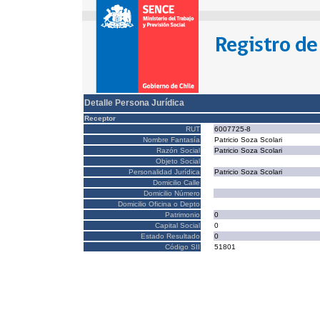
Detalle Persona Jurídica
Receptor
RUT
6007725-8
Nombre Fantasía
Patricio Soza Scolari
Razón Social
Patricio Soza Scolari
Objeto Social
Personalidad Jurídica
Patricio Soza Scolari
Domicilio Calle
Domicilio Número
Domicilio Oficina o Depto
Patrimonio
0
Capital Social
0
Estado Resultado
0
Código SII
51801