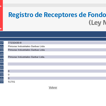
RUT
77232430-8
sía
Pinturas Industriales Garbas Ltda
ial
Pinturas Industriales Garbas Ltda
ial
ica
Pinturas Industriales Garbar Ltda.
alle
ero
epto
nio
0
cial
0
ado
0
SII
51701
Volver