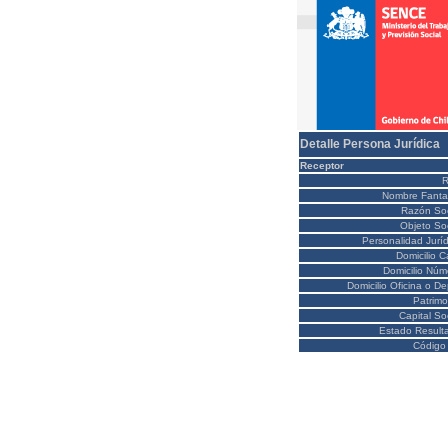
Detalle Persona Jurídica
Receptor
Nombre Fanta
Razón Soc
Objeto Soc
Personalidad Juríd
Domicilio C
Domicilio Núm
Domicilio Oficina o D
Patrimo
Capital So
Estado Result
Código 