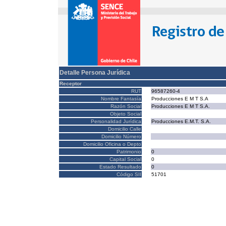
Detalle Persona Jurídica
Receptor
RUT
96587260-4
Nombre Fantasía
Producciones E M T S.A
Razón Social
Producciones E M T S.A.
Objeto Social
Personalidad Jurídica
Producciones E.M.T. S.A.
Domicilio Calle
Domicilio Número
Domicilio Oficina o Depto
Patrimonio
0
Capital Social
0
Estado Resultado
0
Código SII
51701