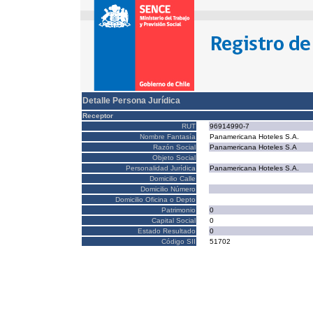
Detalle Persona Jurídica
Receptor
RUT
96914990-7
Nombre Fantasía
Panamericana Hoteles S.A.
Razón Social
Panamericana Hoteles S.A
Objeto Social
Personalidad Jurídica
Panamericana Hoteles S.A.
Domicilio Calle
Domicilio Número
Domicilio Oficina o Depto
Patrimonio
0
Capital Social
0
Estado Resultado
0
Código SII
51702