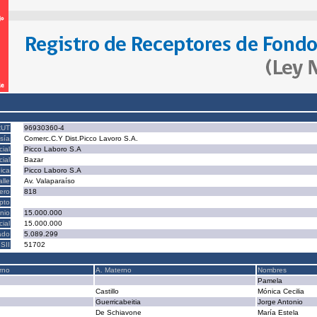
RUT
96930360-4
sía
Comerc.C.Y Dist.Picco Lavoro S.A.
ial
Picco Laboro S.A
ial
Bazar
ica
Picco Laboro S.A
alle
Av. Valaparaíso
ero
818
epto
nio
15.000.000
cial
15.000.000
ado
5.089.299
SII
51702
rno
A. Materno
Nombres
Pamela
Castillo
Mónica Cecilia
Guerricabeitia
Jorge Antonio
De Schiavone
María Estela