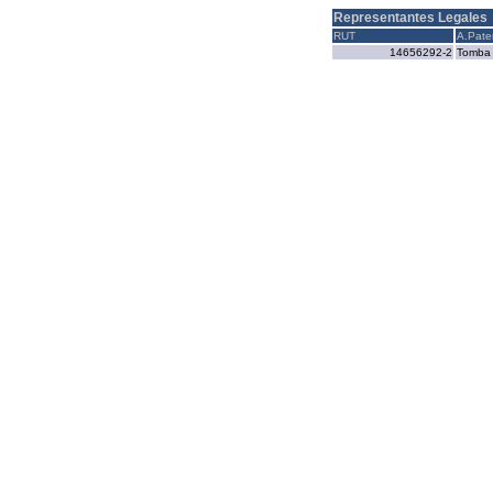
Representantes Legales
RUT
A.Pate
14656292-2
Tomba