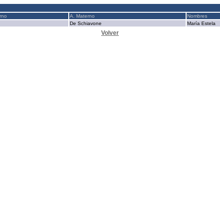
rno
A. Materno
Nombres
De Schiavone
María Estela
Volver