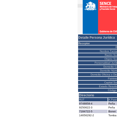
Detalle Persona Jurídica
Receptor
Nombre Fanta
Razón Soc
Objeto Soc
Personalidad Juríd
Domicilio C
Domicilio Núm
Domicilio Oficina o D
Patrimo
Capital So
Estado Result
Código 
Directorio
RUT
A.Pate
9748858-4
Peña
9250622-3
Peña
7184722-5
Bonet
14656292-2
Tomba