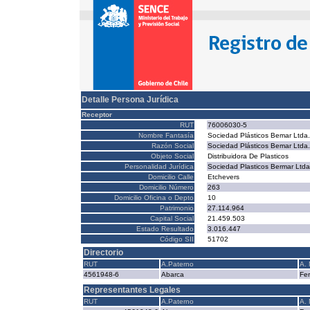
Detalle Persona Jurídica
Receptor
RUT
76006030-5
Nombre Fantasía
Sociedad Plásticos Bemar Ltda.
Razón Social
Sociedad Plásticos Bemar Ltda.
Objeto Social
Distribuidora De Plasticos
Personalidad Jurídica
Sociedad Plasticos Bermar Ltda
Domicilio Calle
Etchevers
Domicilio Número
263
Domicilio Oficina o Depto
10
Patrimonio
27.114.964
Capital Social
21.459.503
Estado Resultado
3.016.447
Código SII
51702
Directorio
RUT
A.Paterno
A.
4561948-6
Abarca
Fe
Representantes Legales
RUT
A.Paterno
A.