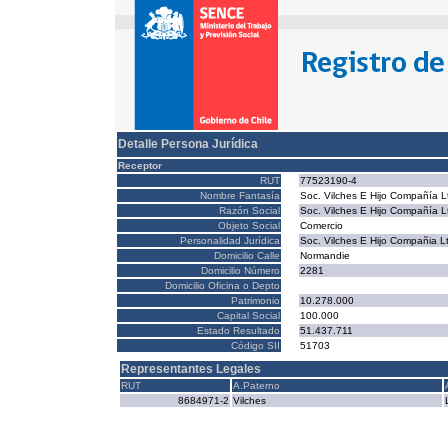
Detalle Persona Jurídica
Receptor
RUT
77523190-4
Nombre Fantasía
Soc. Vilches E Hijo Compañía L
Razón Social
Soc. Vilches E Hijo Compañía L
Objeto Social
Comercio
Personalidad Jurídica
Soc. Vilches E Hijo Compañia L
Domicilio Calle
Normandie
Domicilio Número
2281
Domicilio Oficina o Depto
Patrimonio
10.278.000
Capital Social
100.000
Estado Resultado
51.437.711
Código SII
51703
Representantes Legales
RUT
A.Paterno
8684971-2
Vilches