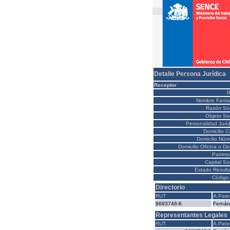
Detalle Persona Jurídica
Receptor
Nombre Fanta
Razón Soc
Objeto Soc
Personalidad Juríd
Domicilio C
Domicilio Núm
Domicilio Oficina o D
Patrimo
Capital So
Estado Result
Código 
Directorio
RUT
A.Pate
9693746-6
Ferná
Representantes Legales
RUT
A.Pate