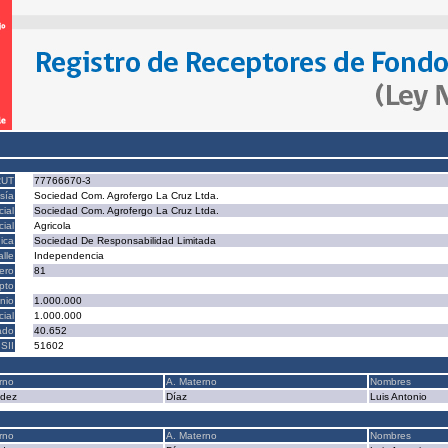
RUT
77766670-3
sía
Sociedad Com. Agrofergo La Cruz Ltda.
ial
Sociedad Com. Agrofergo La Cruz Ltda.
ial
Agricola
ica
Sociedad De Responsabilidad Limitada
alle
Independencia
ero
81
epto
nio
1.000.000
cial
1.000.000
ado
40.652
SII
51602
rno
A. Materno
Nombres
ndez
Díaz
Luis Antonio
rno
A. Materno
Nombres