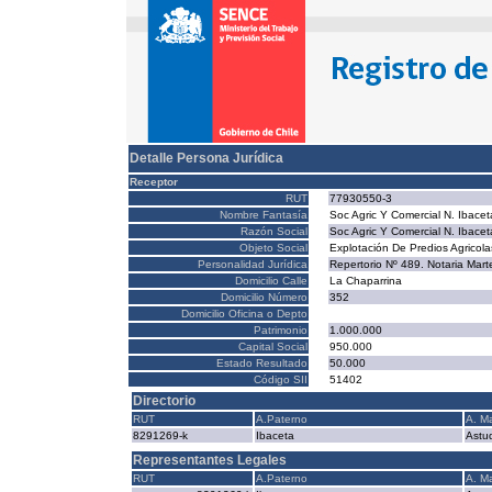
Detalle Persona Jurídica
Receptor
RUT
77930550-3
Nombre Fantasía
Soc Agric Y Comercial N. Ibacet
Razón Social
Soc Agric Y Comercial N. Ibacet
Objeto Social
Explotación De Predios Agricola
Personalidad Jurídica
Repertorio Nº 489. Notaria Mar
Domicilio Calle
La Chaparrina
Domicilio Número
352
Domicilio Oficina o Depto
Patrimonio
1.000.000
Capital Social
950.000
Estado Resultado
50.000
Código SII
51402
Directorio
RUT
A.Paterno
A. M
8291269-k
Ibaceta
Astud
Representantes Legales
RUT
A.Paterno
A. M