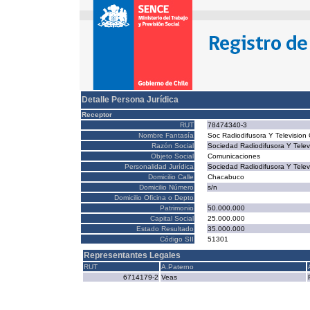
Detalle Persona Jurídica
Receptor
RUT
78474340-3
Nombre Fantasía
Soc Radiodifusora Y Television 
Razón Social
Sociedad Radiodifusora Y Televi
Objeto Social
Comunicaciones
Personalidad Jurídica
Sociedad Radiodifusora Y Televi
Domicilio Calle
Chacabuco
Domicilio Número
s/n
Domicilio Oficina o Depto
Patrimonio
50.000.000
Capital Social
25.000.000
Estado Resultado
35.000.000
Código SII
51301
Representantes Legales
RUT
A.Paterno
6714179-2
Veas