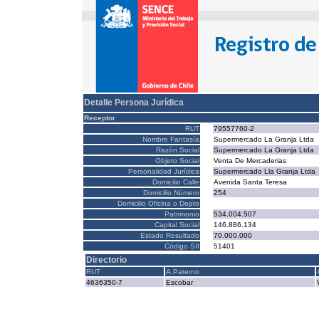
Detalle Persona Jurídica
Receptor
RUT
79557760-2
Nombre Fantasía
Supermercado La Granja Ltda
Razón Social
Supermercado La Granja Ltda
Objeto Social
Venta De Mercaderias
Personalidad Jurídica
Supermercado Lla Granja Ltda
Domicilio Calle
Avenida Santa Teresa
Domicilio Número
254
Domicilio Oficina o Depto
Patrimonio
534.004.507
Capital Social
146.886.134
Estado Resultado
70.000.000
Código SII
51401
Directorio
RUT
A.Paterno
4636350-7
Escobar