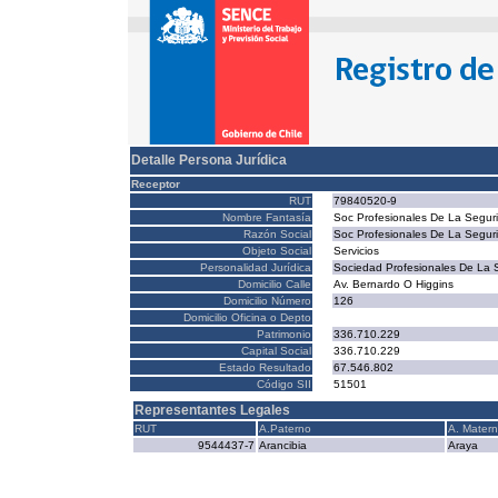
Detalle Persona Jurídica
Receptor
RUT
79840520-9
Nombre Fantasía
Soc Profesionales De La Segur
Razón Social
Soc Profesionales De La Segur
Objeto Social
Servicios
Personalidad Jurídica
Sociedad Profesionales De La 
Domicilio Calle
Av. Bernardo O Higgins
Domicilio Número
126
Domicilio Oficina o Depto
Patrimonio
336.710.229
Capital Social
336.710.229
Estado Resultado
67.546.802
Código SII
51501
Representantes Legales
RUT
A.Paterno
A. Mater
9544437-7
Arancibia
Araya