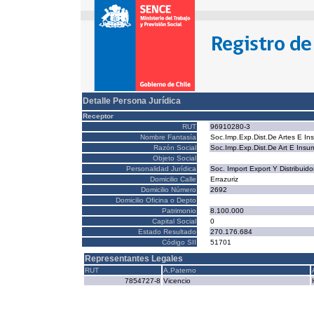
Detalle Persona Jurídica
Receptor
RUT
96910280-3
Nombre Fantasía
Soc.Imp.Exp.Dist.De Artes E In
Razón Social
Soc.Imp.Exp.Dist.De Art E Insu
Objeto Social
Personalidad Jurídica
Soc. Import Export Y Distribuido
Domicilio Calle
Errazuriz
Domicilio Número
2692
Domicilio Oficina o Depto
Patrimonio
8.100.000
Capital Social
0
Estado Resultado
270.176.684
Código SII
51701
Representantes Legales
RUT
A.Paterno
7854727-8
Vicencio