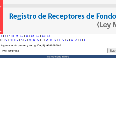
|
5
|
6
|
7
|
8
|
9
|
10
|
11
|
12
|
13
|
14
|
15
|
F
|
G
|
H
|
I
|
J
|
K
|
L
|
M
|
N
|
O
|
P
|
Q
|
R
|
S
|
T
|
U
|
V
|
W
|
X
|
Y
|
Z
 ingresado sin puntos y con guión, Ej. 99999999-9
RUT Empresa
Seleccione datos