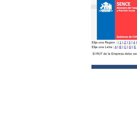
Elija una Region :
|
1
|
2
|
3
|
4
Elija una Letra :
A
|
B
|
C
|
D
|
E
El RUT de la Empresa debe ser