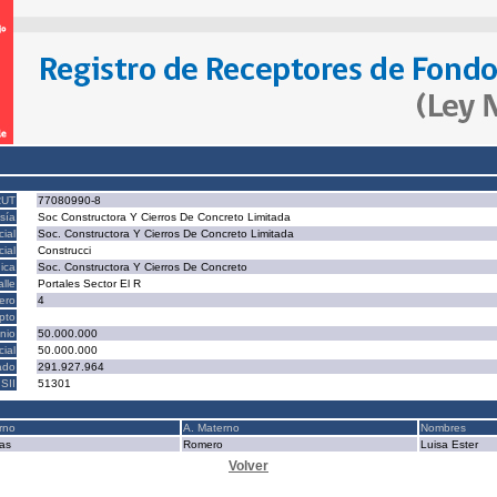
RUT
77080990-8
sía
Soc Constructora Y Cierros De Concreto Limitada
ial
Soc. Constructora Y Cierros De Concreto Limitada
ial
Construcci
ica
Soc. Constructora Y Cierros De Concreto
alle
Portales Sector El R
ero
4
epto
nio
50.000.000
cial
50.000.000
ado
291.927.964
SII
51301
rno
A. Materno
Nombres
ras
Romero
Luisa Ester
Volver