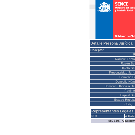
Detalle Persona Jurídica
Receptor
Nombre Fanta
Razón Soc
Objeto Soc
Personalidad Juríd
Domicilio C
Domicilio Núm
Domicilio Oficina o D
Patrimo
Capital So
Estado Result
Código 
Representantes Legales
RUT
A.Pate
4698367-K
Sciber