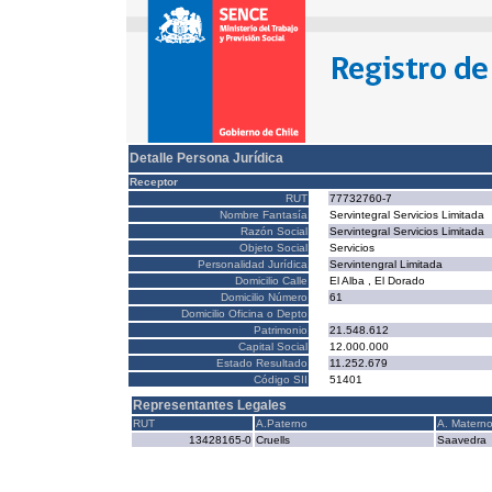
Detalle Persona Jurídica
Receptor
RUT
77732760-7
Nombre Fantasía
Servintegral Servicios Limitada
Razón Social
Servintegral Servicios Limitada
Objeto Social
Servicios
Personalidad Jurídica
Servintengral Limitada
Domicilio Calle
El Alba , El Dorado
Domicilio Número
61
Domicilio Oficina o Depto
Patrimonio
21.548.612
Capital Social
12.000.000
Estado Resultado
11.252.679
Código SII
51401
Representantes Legales
RUT
A.Paterno
A. Matern
13428165-0
Cruells
Saavedra