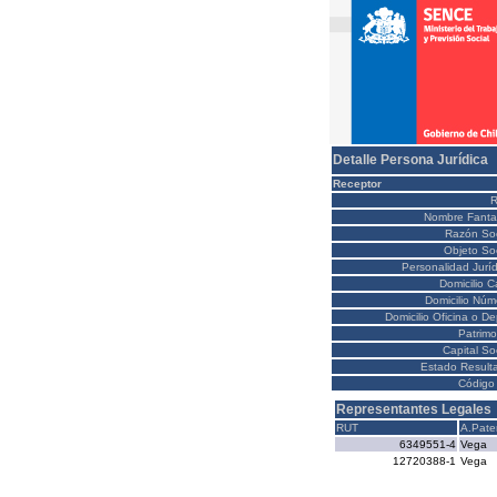
Detalle Persona Jurídica
Receptor
Nombre Fanta
Razón Soc
Objeto Soc
Personalidad Juríd
Domicilio C
Domicilio Núm
Domicilio Oficina o D
Patrimo
Capital So
Estado Result
Código 
Representantes Legales
RUT
A.Pate
6349551-4
Vega
12720388-1
Vega