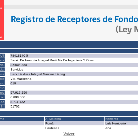
RUT
78418140-5
sía
Servic De Asesoria Integral Mariti Ma De Ingenieria Y Const
ial
Saimic Ltda
ial
Servicios
ica
Serv. De Ases Integral Maritima De Ing.
alle
Vic. Mackenna
ero
610
epto
nio
57.617.250
cial
6.000.000
ado
8.711.122
SII
51702
rno
A. Materno
Nombres
Román
Luis Humberto
Cardenas
Ana
Volver