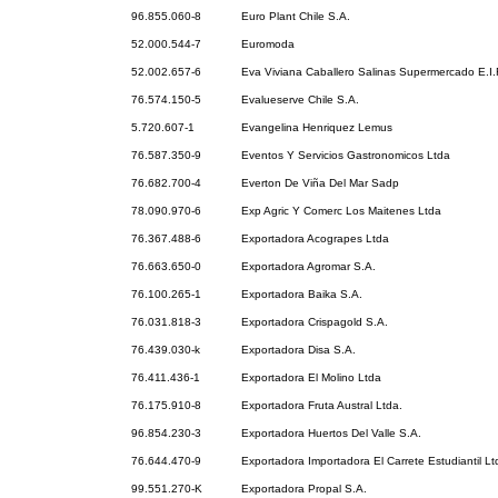
96.855.060-8
Euro Plant Chile S.A.
52.000.544-7
Euromoda
52.002.657-6
Eva Viviana Caballero Salinas Supermercado E.I.
76.574.150-5
Evalueserve Chile S.A.
5.720.607-1
Evangelina Henriquez Lemus
76.587.350-9
Eventos Y Servicios Gastronomicos Ltda
76.682.700-4
Everton De Viña Del Mar Sadp
78.090.970-6
Exp Agric Y Comerc Los Maitenes Ltda
76.367.488-6
Exportadora Acograpes Ltda
76.663.650-0
Exportadora Agromar S.A.
76.100.265-1
Exportadora Baika S.A.
76.031.818-3
Exportadora Crispagold S.A.
76.439.030-k
Exportadora Disa S.A.
76.411.436-1
Exportadora El Molino Ltda
76.175.910-8
Exportadora Fruta Austral Ltda.
96.854.230-3
Exportadora Huertos Del Valle S.A.
76.644.470-9
Exportadora Importadora El Carrete Estudiantil Lt
99.551.270-K
Exportadora Propal S.A.