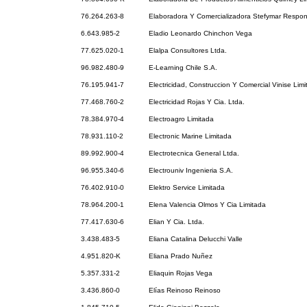
76.264.263-8
Elaboradora Y Comercializadora Stefymar Respon
6.643.985-2
Eladio Leonardo Chinchon Vega
77.625.020-1
Elalpa Consultores Ltda.
96.982.480-9
E-Learning Chile S.A.
76.195.941-7
Electricidad, Construccion Y Comercial Vinise Lim
77.468.760-2
Electricidad Rojas Y Cia. Ltda.
78.384.970-4
Electroagro Limitada
78.931.110-2
Electronic Marine Limitada
89.992.900-4
Electrotecnica General Ltda.
96.955.340-6
Electrouniv Ingenieria S.A.
76.402.910-0
Elektro Service Limitada
78.964.200-1
Elena Valencia Olmos Y Cia Limitada
77.417.630-6
Elian Y Cia. Ltda.
3.438.483-5
Eliana Catalina Delucchi Valle
4.951.820-K
Eliana Prado Nuñez
5.357.331-2
Eliaquin Rojas Vega
3.436.860-0
Elías Reinoso Reinoso