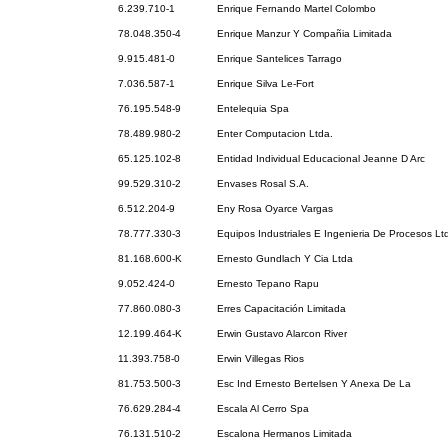
6.239.710-1
Enrique Fernando Martel Colombo
78.048.350-4
Enrique Manzur Y Compañia Limitada
9.915.481-0
Enrique Santelices Tarrago
7.036.587-1
Enrique Silva Le-Fort
76.195.548-9
Entelequia Spa
78.489.980-2
Enter Computacion Ltda.
65.125.102-8
Entidad Individual Educacional Jeanne D Arc
99.529.310-2
Envases Rosal S.A.
6.512.204-9
Eny Rosa Oyarce Vargas
78.777.330-3
Equipos Industriales E Ingenieria De Procesos Lt
81.168.600-K
Ernesto Gundlach Y Cia Ltda
9.052.424-0
Ernesto Tepano Rapu
77.860.080-3
Erres Capacitación Limitada
12.199.464-K
Erwin Gustavo Alarcon River
11.393.758-0
Erwin Villegas Rios
81.753.500-3
Esc Ind Ernesto Bertelsen Y Anexa De La
76.629.284-4
Escala Al Cerro Spa
76.131.510-2
Escalona Hermanos Limitada