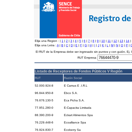
Elija una Region :
|
1
|
2
|
3
|
4
|
5
|
6
|
7
|
8
|
9
|
10
|
11
|
12
|
13
|
14
|
Elija una Letra :
A
|
B
|
C
|
D
|
E
|
F
|
G
|
H
|
I
|
J
|
K
|
L
|
M
|
N
|
O
|
P
|
El RUT de la Empresa debe ser ingresado sin puntos y con guión, Ej
RUT Empresa
Listado de Receptores de Fondos Públicos V Región
RUT
Razón Social
52.000.924-8
E Camus E .I.R.L
96.844.950-8
Ebco S.A.
76.676.130-5
Eca Picha S.A.
77.951.280-0
E-Capacita Limitada
88.390.200-9
Eckart Alimentos Spa
76.229.448-6
Ecoalliance Spa
76.924.830-7
Ecoberry Sa