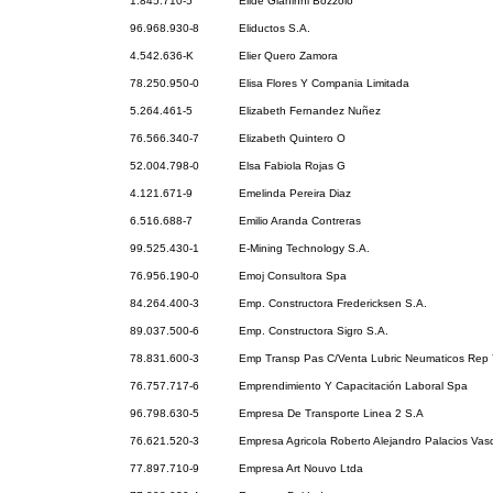
1.845.710-5
Elide Gianinni Bozzolo
96.968.930-8
Eliductos S.A.
4.542.636-K
Elier Quero Zamora
78.250.950-0
Elisa Flores Y Compania Limitada
5.264.461-5
Elizabeth Fernandez Nuñez
76.566.340-7
Elizabeth Quintero O
52.004.798-0
Elsa Fabiola Rojas G
4.121.671-9
Emelinda Pereira Diaz
6.516.688-7
Emilio Aranda Contreras
99.525.430-1
E-Mining Technology S.A.
76.956.190-0
Emoj Consultora Spa
84.264.400-3
Emp. Constructora Fredericksen S.A.
89.037.500-6
Emp. Constructora Sigro S.A.
78.831.600-3
Emp Transp Pas C/Venta Lubric Neumaticos Rep 
76.757.717-6
Emprendimiento Y Capacitación Laboral Spa
96.798.630-5
Empresa De Transporte Linea 2 S.A
76.621.520-3
Empresa Agricola Roberto Alejandro Palacios Vas
77.897.710-9
Empresa Art Nouvo Ltda