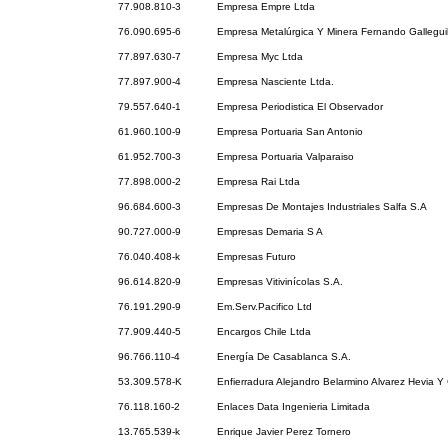
77.908.810-3
Empresa Empre Ltda
76.090.695-6
Empresa Metalúrgica Y Minera Fernando Galleguil
77.897.630-7
Empresa Myc Ltda
77.897.900-4
Empresa Nasciente Ltda.
79.557.640-1
Empresa Periodistica El Observador
61.960.100-9
Empresa Portuaria San Antonio
61.952.700-3
Empresa Portuaria Valparaiso
77.898.000-2
Empresa Rai Ltda
96.684.600-3
Empresas De Montajes Industriales Salfa S.A
90.727.000-9
Empresas Demaria S A
76.040.408-k
Empresas Futuro
96.614.820-9
Empresas Vitivinícolas S.A.
76.191.290-9
Em.Serv.Pacifico Ltd
77.909.440-5
Encargos Chile Ltda
96.766.110-4
Energía De Casablanca S.A.
53.309.578-K
Enfierradura Alejandro Belarmino Alvarez Hevia 
76.118.160-2
Enlaces Data Ingenieria Limitada
13.765.539-k
Enrique Javier Perez Tornero