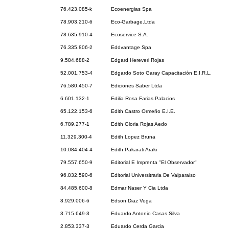
76.423.085-k
Ecoenergias Spa
78.903.210-6
Eco-Garbage.Ltda
78.635.910-4
Ecoservice S.A.
76.335.806-2
Eddvantage Spa
9.584.688-2
Edgard Hereveri Rojas
52.001.753-4
Edgardo Soto Garay Capacitación E.I.R.L.
76.580.450-7
Ediciones Saber Ltda
6.601.132-1
Edilia Rosa Farias Palacios
65.122.153-6
Edith Castro Ormeño E.I.E.
6.789.277-1
Edith Gloria Rojas Aedo
11.329.300-4
Edith Lopez Bruna
10.084.404-4
Edith Pakarati Araki
79.557.650-9
Editorial E Imprenta "El Observador"
96.832.590-6
Editorial Universitraria De Valparaiso
84.485.600-8
Edmar Naser Y Cia Ltda
8.929.006-6
Edson Diaz Vega
3.715.649-3
Eduardo Antonio Casas Silva
2.853.337-3
Eduardo Cerda Garcia