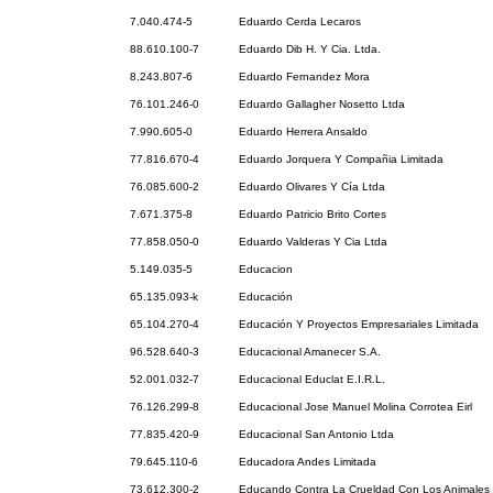
7.040.474-5
Eduardo Cerda Lecaros
88.610.100-7
Eduardo Dib H. Y Cia. Ltda.
8.243.807-6
Eduardo Fernandez Mora
76.101.246-0
Eduardo Gallagher Nosetto Ltda
7.990.605-0
Eduardo Herrera Ansaldo
77.816.670-4
Eduardo Jorquera Y Compañia Limitada
76.085.600-2
Eduardo Olivares Y Cía Ltda
7.671.375-8
Eduardo Patricio Brito Cortes
77.858.050-0
Eduardo Valderas Y Cia Ltda
5.149.035-5
Educacion
65.135.093-k
Educación
65.104.270-4
Educación Y Proyectos Empresariales Limitada
96.528.640-3
Educacional Amanecer S.A.
52.001.032-7
Educacional Educlat E.I.R.L.
76.126.299-8
Educacional Jose Manuel Molina Corrotea Eirl
77.835.420-9
Educacional San Antonio Ltda
79.645.110-6
Educadora Andes Limitada
73.612.300-2
Educando Contra La Crueldad Con Los Animales 