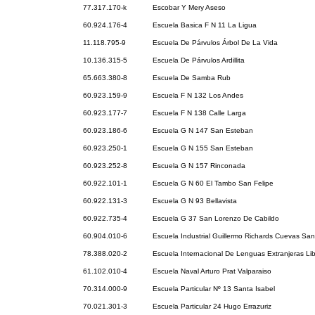
77.317.170-k
Escobar Y Mery Aseso
60.924.176-4
Escuela Basica F N 11 La Ligua
11.118.795-9
Escuela De Párvulos Árbol De La Vida
10.136.315-5
Escuela De Párvulos Ardillita
65.663.380-8
Escuela De Samba Rub
60.923.159-9
Escuela F N 132 Los Andes
60.923.177-7
Escuela F N 138 Calle Larga
60.923.186-6
Escuela G N 147 San Esteban
60.923.250-1
Escuela G N 155 San Esteban
60.923.252-8
Escuela G N 157 Rinconada
60.922.101-1
Escuela G N 60 El Tambo San Felipe
60.922.131-3
Escuela G N 93 Bellavista
60.922.735-4
Escuela G 37 San Lorenzo De Cabildo
60.904.010-6
Escuela Industrial Guillermo Richards Cuevas San
78.388.020-2
Escuela Internacional De Lenguas Extranjeras Li
61.102.010-4
Escuela Naval Arturo Prat Valparaiso
70.314.000-9
Escuela Particular Nº 13 Santa Isabel
70.021.301-3
Escuela Particular 24 Hugo Errazuriz