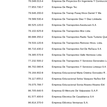
76.048.013-4
Empresa De Proyectos En Ingenieria Y Contruccio
77.953.730-7
Empresa De Riego Tec
79.646.200-0
Empresa De Transp Pasaj Hnos Daniel Y Ma
78.589.530-4
Empresa De Transporte Diaz Y Diaz Limitada
96.525.120-0
Empresa De Transportes Asoducam S.A
76.102.625-9
Empresa De Transportes Mce Ltda
96.688.350-2
Empresa De Transportes Radio Taxis Turismo Qui
78.533.120-6
Empresa De Transportes Reinoso Hnos. Ltda.
96.710.430-2
Empresa De Transportes Sol De Reñaca S A
78.395.570-9
Empresa De Transportes Valle Hermoso Ltda
77.232.500-2
Empresa De Transportes Y Servicios Generales L
96.702.080-K
Empresa De Transportes Y Servicios Limequi S A
76.164.602-8
Empresa Educacional Maria Cristina Gonzalez R . 
76.117.655-2
Empresa Educacional Selva Vasquez Nuñez Eirl
76.075.766-7
Empresa Educacional Sonia Alvarez Alvarez Eirl.
96.705.640-5
Empresa El Mercurio De Valparaiso S.A.P.
81.577.400-0
Empresa Electrica De Casablanca S A
96.814.370-0
Empresa Eléctrica Ventanas S.A.