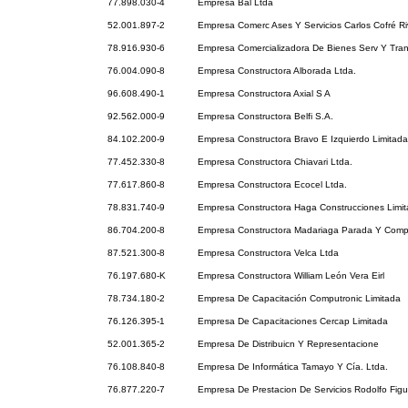
77.898.030-4
Empresa Bal Ltda
52.001.897-2
Empresa Comerc Ases Y Servicios Carlos Cofré Ri
78.916.930-6
Empresa Comercializadora De Bienes Serv Y Tran
76.004.090-8
Empresa Constructora Alborada Ltda.
96.608.490-1
Empresa Constructora Axial S A
92.562.000-9
Empresa Constructora Belfi S.A.
84.102.200-9
Empresa Constructora Bravo E Izquierdo Limitada
77.452.330-8
Empresa Constructora Chiavari Ltda.
77.617.860-8
Empresa Constructora Ecocel Ltda.
78.831.740-9
Empresa Constructora Haga Construcciones Limi
86.704.200-8
Empresa Constructora Madariaga Parada Y Comp
87.521.300-8
Empresa Constructora Velca Ltda
76.197.680-K
Empresa Constructora William León Vera Eirl
78.734.180-2
Empresa De Capacitación Computronic Limitada
76.126.395-1
Empresa De Capacitaciones Cercap Limitada
52.001.365-2
Empresa De Distribuicn Y Representacione
76.108.840-8
Empresa De Informática Tamayo Y Cía. Ltda.
76.877.220-7
Empresa De Prestacion De Servicios Rodolfo Figu