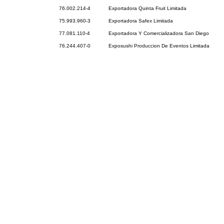
76.002.214-4
Exportadora Quinta Fruit Limitada
75.993.960-3
Exportadora Safex Limitada
77.081.110-4
Exportadora Y Comercializadora San Diego
76.244.407-0
Exposushi Produccion De Eventos Limitada