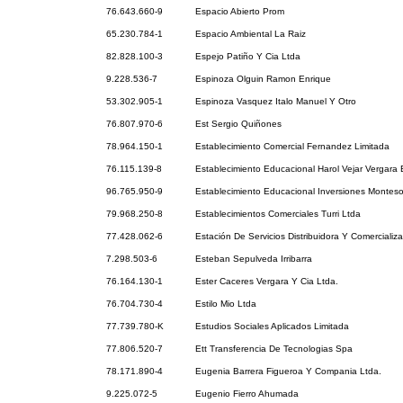
76.643.660-9
Espacio Abierto Prom
65.230.784-1
Espacio Ambiental La Raiz
82.828.100-3
Espejo Patiño Y Cia Ltda
9.228.536-7
Espinoza Olguin Ramon Enrique
53.302.905-1
Espinoza Vasquez Italo Manuel Y Otro
76.807.970-6
Est Sergio Quiñones
78.964.150-1
Establecimiento Comercial Fernandez Limitada
76.115.139-8
Establecimiento Educacional Harol Vejar Vergara E
96.765.950-9
Establecimiento Educacional Inversiones Monteso
79.968.250-8
Establecimientos Comerciales Turri Ltda
77.428.062-6
Estación De Servicios Distribuidora Y Comercializ
7.298.503-6
Esteban Sepulveda Irribarra
76.164.130-1
Ester Caceres Vergara Y Cia Ltda.
76.704.730-4
Estilo Mio Ltda
77.739.780-K
Estudios Sociales Aplicados Limitada
77.806.520-7
Ett Transferencia De Tecnologias Spa
78.171.890-4
Eugenia Barrera Figueroa Y Compania Ltda.
9.225.072-5
Eugenio Fierro Ahumada