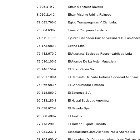
7.395.479-7
Efrain Gonzalez Navarro
8.019.214-2
Efrain Vicente Urbina Reinoso
77.095.760-5
Egido Transporguiras Y Cia. Ltda.
78.604.630-0
Eilers Y Compania Limitada
71.611.800-2
Ejercito Libertador Unidad Vecinal N 10 Los Ande
76.473.580-3
Ekono Ltda.
76.432.670-9
El Austriaco Sociedad Responsabilidad Ltda
72.580.100-9
El Avance De La Mujer Mutualista
76.146.156-7
El Buen Gusto Sa
96.921.190-4
El Cantarito Del Valle Petorca Sociedad Anónima
76.066.583-5
El Conquistador Limitada
99.518.860-0
El Esfuerzo S.A.
96.533.180-8
El Hostal Sociedad Anonima
77.038.623-3
El Nevado Spa
96.588.480-7
El Tirol Sa
77.713.290-3
El Torreon Export Limitada
76.031.237-1
Elaboraciones Jara Allendes Paola Andrea Eirl
78.864.650-K
Elaboradora De Productos Alimenticios Quimey Li