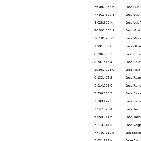
76.083.058-5
Jose Luis 
77.912.890-3
José Luis 
3.028.822-K
Jose Luis V
76.007.250-8
Jose M. Ma
76.195.280-3
Jose Migue
1.901.666-8
Jose Olme
3.796.228-7
Jose Peña
3.701.516-4
Jose Pere
10.862.236-9
José Rafae
6.133.491-2
Jose Raim
5.914.901-6
Jose Rene
7.236.803-7
Jose Salv
7.793.177-5
Jose Sant
7.247.326-4
Jose Teod
5.059.214-6
Jose Torib
7.273.241-3
Jose Verg
77.791.250-k
Jph Servir
5.931.131-K
Juan Alvar