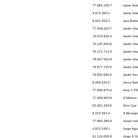
77.985.240-7
Jaime Sol
4.874.395-1
Jaime Val
6.001.503-1
Jara Basti
77.549.620-7
Jardin Inf
76.070.845-3
Jardín Infa
76.135.400-0
Jardin Infa
76.172.713-3
Jardin Infa
78.467.500-9
Jardin Infa
78.877.720-5
Jardín Inf
78.850.940-5
Jardin Sec
8.468.425-2
Jenny Bar
77.888.970-6
Jeria Y Pi
77.499.860-8
Jf Marzan
52.001.329-6
Jfom Cap Y
9.015.597-0
Jl Montaje
77.880.390-9
Jomar Ltd
4.823.169-1
Jorge Agui
91.124.000-9
Jorge E Ga