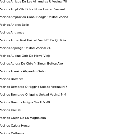
Vecinos Amigos De Los Almendras U Vecinal 78
ecinos Ampl Villa Dulce Norte Unidad Vecinal
Vecinos Ampliacion Canal Beagle Unidad Vecina
ecinos Andres Bello
Vecinos Angamos
ecinos Arturo Prat Unidad Vec N 3 De Quillota
ecinos Aspillaga Unidad Vecinal 24
ecinos Audino Ortiz De Hierro Viejo
ecinos Aurora De Chile Y Simon Bolivar Alto
Vecinos Avenida Alejandro Galaz
ecinos Barracita
Vecinos Bernardo O Higgins Unidad Vecinal N 7
Vecinos Bernardo Ohiggins Unidad Vecinal N 4
Vecinos Buenos Amigos Sur U V 40
ecinos Cai Cai
Vecinos Cajon De La Magdalena
Vecinos Caleta Horcon
ecinos California