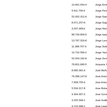
14.661.054-4
Jorge Enr
5.911.756-4
Jorge Fer
52.002.321-6
Jorge Gaet
8.071.257-K
Jorge Gaj
3.037.469-k
Jorge Hott
88.730.900-0
Jorge Isai
13.767.324-K
Jorge Leo
11.389.707-4
Jorge Sol
10.732.566-2
Jorge Yami
52.003.192-8
Jorge Zen
78.801.690-5
Jorquera Y
8.685.391-4
José Muño
76.396.147-8
Jose Anton
7.959.755-4
Jose Anto
5.534.317-9
Jose Boba
4.304.467-2
Jose Cont
3.255.569-1
José Guil
4.722.066-1
Jose Lizar