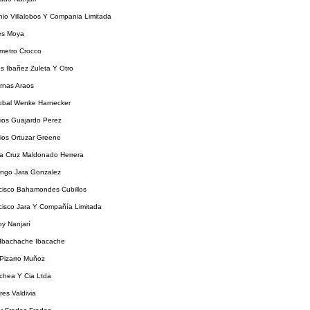
io Villalobos Y Compania Limitada
les Moya
metro Crocco
s Ibañez Zuleta Y Otro
rnas Araos
tobal Wenke Harnecker
ios Guajardo Perez
ios Ortuzar Greene
a Cruz Maldonado Herrera
ngo Jara Gonzalez
cisco Bahamondes Cubillos
cisco Jara Y Compañía Limitada
y Nanjarí
 Ibachache Ibacache
 Pizarro Muñoz
chea Y Cia Ltda
res Valdivia