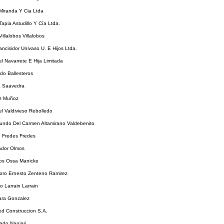
Miranda Y Cia Ltda
Tapia Astudillo Y Cía Ltda.
illalobos Villalobos
ncisidor Univaso U. E Hijos Ltda.
l Navarrete E Hija Limitada
do Ballesteros
 Saavedra
z Muñoz
l Valdivieso Rebolledo
undo Del Carmen Altamirano Valdebenito
 Fredes Fredes
ador Olmos
os Ossa Manicke
oro Ernesto Zenteno Ramirez
io Larrain Larrain
ara Gonzalez
ed Construccion S.A.
ado Nanjari