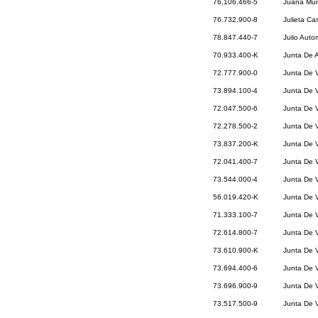
76.106.466-5
Juana Muñ
76.732.900-8
Julieta Cas
78.847.440-7
Julio Auto
70.933.400-K
Junta De 
72.777.900-0
Junta De V
73.894.100-4
Junta De 
72.047.500-6
Junta De 
72.278.500-2
Junta De 
73.837.200-K
Junta De 
72.041.400-7
Junta De V
73.544.000-4
Junta De 
56.019.420-K
Junta De 
71.333.100-7
Junta De V
72.614.800-7
Junta De V
73.610.900-K
Junta De V
73.694.400-6
Junta De V
73.696.900-9
Junta De V
73.517.500-9
Junta De 