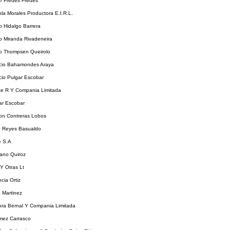
r Fredes Fredes
la Morales Productora E.I.R.L.
o Hidalgo Barrera
o Miranda Rivadeneira
o Thompsen Queirolo
icio Bahamondes Araya
cio Pulgar Escobar
e R Y Compania Limitada
ar Escobar
n Contreras Lobos
io Reyes Basualdo
e S.A
ano Quiroz
Y Otras Lt
cia Ortiz
 Martinez
ra Bernal Y Compania Limitada
mez Carrasco