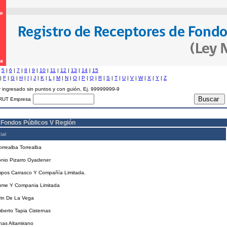
|
5
|
6
|
7
|
8
|
9
|
10
|
11
|
12
|
13
|
14
|
15
|
F
|
G
|
H
|
I
|
J
|
K
|
L
|
M
|
N
|
O
|
P
|
Q
|
R
|
S
|
T
|
U
|
V
|
W
|
X
|
Y
|
Z
 ingresado sin puntos y con guión, Ej. 99999999-9
RUT Empresa
 Fondos Públicos V Región
ial
orrealba Torrealba
onio Pizarro Oyadener
pos Carrasco Y Compañía Limitada.
ume Y Compania Limitada
vin De La Vega
berto Tapia Cisternas
nas Altamirano