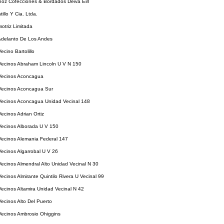
oz Cofecciones & Bordados Deiva Eirl
tillo Y Cia. Ltda.
motriz Limitada
Adelanto De Los Andes
ecino Bartolillo
Vecinos Abraham Lincoln U V N 150
Vecinos Aconcagua
Vecinos Aconcagua Sur
Vecinos Aconcagua Unidad Vecinal 148
ecinos Adrian Ortiz
Vecinos Alborada U V 150
Vecinos Alemania Federal 147
ecinos Algarrobal U V 26
ecinos Almendral Alto Unidad Vecinal N 30
ecinos Almirante Quintilo Rivera U Vecinal 99
ecinos Altamira Unidad Vecinal N 42
ecinos Alto Del Puerto
Vecinos Ambrosio Ohiggins