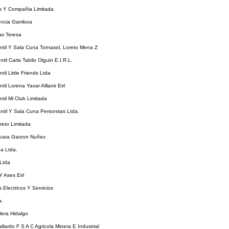
is Y Compañia Limitada
encia Gamboa
as Teresa
antil Y Sala Cuna Tornasol, Loreto Mena Z
ntil Carla Tabilo Olguin E.I.R.L.
ntil Little Friends Ltda
ntil Lorena Yavar Aillanir Eirl
ntil Mi Club Limitada
antil Y Sala Cuna Personitas Ltda.
reto Limitada
bara Garzon Nuñez
ña Ltda.
 Ltda
 Ases Eirl
s Electricos Y Servicios
a.
lera Hidalgo
llardo F S A C Agricola Minera E Industrial