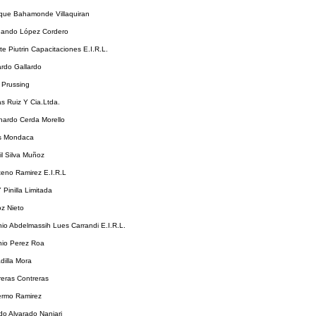
ique Bahamonde Villaquiran
nando López Cordero
e Piutrin Capacitaciones E.I.R.L.
ardo Gallardo
 Prussing
as Ruiz Y Cia.Ltda.
nardo Cerda Morello
is Mondaca
l Silva Muñoz
teno Ramirez E.I.R.L
 Pinilla Limitada
z Nieto
io Abdelmassih Lues Carrandi E.I.R.L.
nio Perez Roa
dilla Mora
reras Contreras
lermo Ramirez
do Alvarado Nanjari