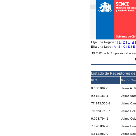
Elija una Region :
|
1
|
2
|
3
|
4
Elija una Letra :
A
|
B
|
C
|
D
|
E
El RUT de la Empresa debe ser
Listado de Receptores de
RUT
Razón Soc
8.358.982-5
Jaime A. T
9.518.169-4
Jaime Ant
77.243.550-9
Jaime Cam
79.653.750-7
Jaime Cel
6.053.794-1
Jaime Col
7.020.837-7
Jaime Hum
4.612.062-0
Jaime Sali