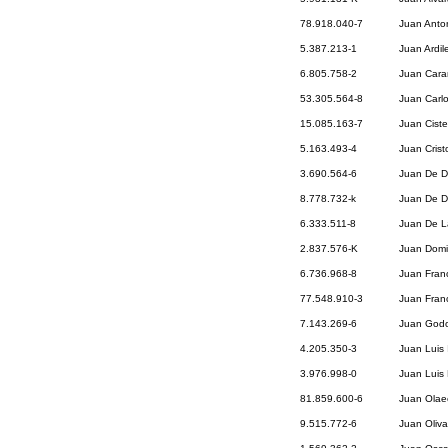
78.918.040-7
Juan Anton
5.387.213-1
Juan Ardi
6.805.758-2
Juan Cara
53.305.564-8
Juan Carlo
15.085.163-7
Juan Ciste
5.163.493-4
Juan Cris
3.690.564-6
Juan De D
8.778.732-k
Juan De D
6.333.511-8
Juan De L
2.837.576-K
Juan Domi
6.736.968-8
Juan Fran
77.548.910-3
Juan Fran
7.143.269-6
Juan Godo
4.205.350-3
Juan Luis
3.976.998-0
Juan Luis
81.859.600-6
Juan Olae
9.515.772-6
Juan Oliva