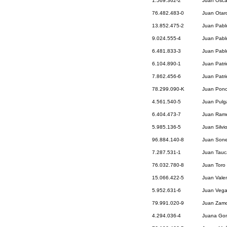
1.569.362-2
Juan Osca
76.482.483-0
Juan Otaro
13.852.475-2
Juan Pabl
9.024.555-4
Juan Pabl
6.481.833-3
Juan Pabl
6.104.890-1
Juan Patr
7.862.456-6
Juan Patri
78.299.090-K
Juan Ponc
4.561.540-5
Juan Pulg
6.404.473-7
Juan Ramo
5.985.136-5
Juan Silv
96.884.140-8
Juan Son
7.287.531-1
Juan Tauc
76.032.780-8
Juan Toro 
15.066.422-5
Juan Valen
5.952.631-6
Juan Vega
79.991.020-9
Juan Zamo
4.294.036-4
Juana Go