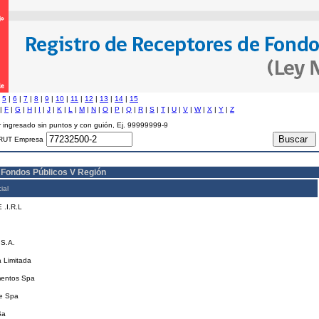
|
5
|
6
|
7
|
8
|
9
|
10
|
11
|
12
|
13
|
14
|
15
|
F
|
G
|
H
|
I
|
J
|
K
|
L
|
M
|
N
|
O
|
P
|
Q
|
R
|
S
|
T
|
U
|
V
|
W
|
X
|
Y
|
Z
 ingresado sin puntos y con guión, Ej. 99999999-9
RUT Empresa
 Fondos Públicos V Región
ial
 .I.R.L
 S.A.
 Limitada
mentos Spa
ce Spa
Sa