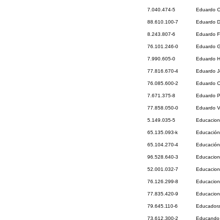
7.040.474-5
Eduardo C
88.610.100-7
Eduardo Di
8.243.807-6
Eduardo F
76.101.246-0
Eduardo G
7.990.605-0
Eduardo H
77.816.670-4
Eduardo J
76.085.600-2
Eduardo O
7.671.375-8
Eduardo Pa
77.858.050-0
Eduardo V
5.149.035-5
Educacion
65.135.093-k
Educación
65.104.270-4
Educación
96.528.640-3
Educacion
52.001.032-7
Educaciona
76.126.299-8
Educaciona
77.835.420-9
Educacion
79.645.110-6
Educadora
73.612.300-2
Educando 