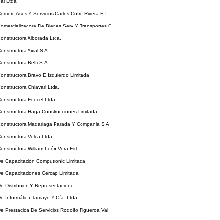
al Ltda
merc Ases Y Servicios Carlos Cofré Rivera E I
omercializadora De Bienes Serv Y Transportes C
onstructora Alborada Ltda.
nstructora Axial S A
nstructora Belfi S.A.
onstructora Bravo E Izquierdo Limitada
nstructora Chiavari Ltda.
onstructora Ecocel Ltda.
onstructora Haga Construcciones Limitada
onstructora Madariaga Parada Y Compania S A
onstructora Velca Ltda
nstructora William León Vera Eirl
e Capacitación Computronic Limitada
e Capacitaciones Cercap Limitada
e Distribuicn Y Representacione
e Informática Tamayo Y Cía. Ltda.
 Prestacion De Servicios Rodolfo Figueroa Val