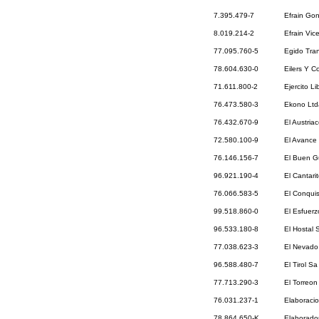
7.395.479-7
Efrain Go
8.019.214-2
Efrain Vic
77.095.760-5
Egido Tran
78.604.630-0
Eilers Y C
71.611.800-2
Ejercito L
76.473.580-3
Ekono Ltd
76.432.670-9
El Austria
72.580.100-9
El Avance 
76.146.156-7
El Buen G
96.921.190-4
El Cantari
76.066.583-5
El Conquis
99.518.860-0
El Esfuerz
96.533.180-8
El Hostal
77.038.623-3
El Nevado
96.588.480-7
El Tirol Sa
77.713.290-3
El Torreon
76.031.237-1
Elaboracio
78.864.650-K
Elaborador