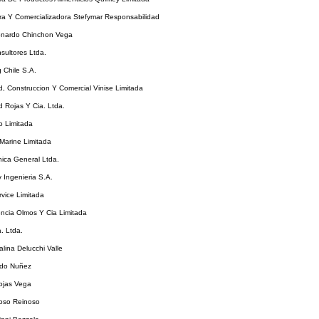
ra Y Comercializadora Stefymar Responsabilidad
onardo Chinchon Vega
sultores Ltda.
 Chile S.A.
ad, Construccion Y Comercial Vinise Limitada
ad Rojas Y Cia. Ltda.
o Limitada
 Marine Limitada
nica General Ltda.
v Ingenieria S.A.
rvice Limitada
ncia Olmos Y Cia Limitada
a. Ltda.
alina Delucchi Valle
ado Nuñez
ojas Vega
noso Reinoso