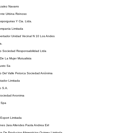
nzalez Navarro
ente Urbina Reinoso
sporguiras Y Cia. Ltda.
ompania Limitada
ibertador Unidad Vecinal N 10 Los Andes
a.
co Sociedad Responsabilidad Ltda
De La Mujer Mutualista
usto Sa
to Del Valle Petorca Sociedad Anónima
tador Limitada
o S.A.
 Sociedad Anonima
 Spa
 Export Limitada
nes Jara Allendes Paola Andrea Eirl
a De Productos Alimenticios Quimey Limitada