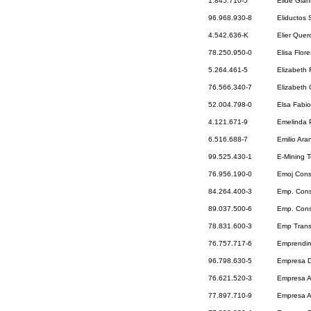
1.845.710-5
Elide Gian
96.968.930-8
Eliductos 
4.542.636-K
Elier Que
78.250.950-0
Elisa Flor
5.264.461-5
Elizabeth
76.566.340-7
Elizabeth 
52.004.798-0
Elsa Fabio
4.121.671-9
Emelinda P
6.516.688-7
Emilio Ara
99.525.430-1
E-Mining 
76.956.190-0
Emoj Cons
84.264.400-3
Emp. Const
89.037.500-6
Emp. Const
78.831.600-3
Emp Trans
76.757.717-6
Emprendim
96.798.630-5
Empresa D
76.621.520-3
Empresa Ag
77.897.710-9
Empresa A