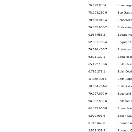
76.423.085-k
Ecoenergi
78.903.210-6
Eco-Garba
78.635.910-4
Ecoservice
76.335.806-2
Eddvanta
9.584.688-2
Edgard He
52.001.753-4
Edgardo S
76.580.450-7
Ediciones
6.601.132-1
Edilia Ros
65.122.153-6
Edith Cast
6.789.277-1
Edith Glor
11.329.300-4
Edith Lop
10.084.404-4
Edith Paka
79.557.650-9
Editorial 
96.832.590-6
Editorial U
84.485.600-8
Edmar Nas
8.929.006-6
Edson Dia
3.715.649-3
Eduardo A
2.853.337-3
Eduardo C