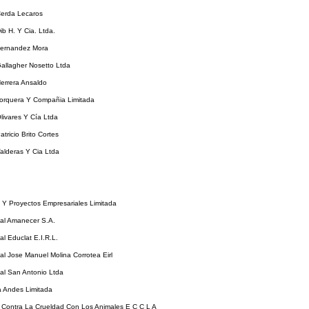
erda Lecaros
b H. Y Cia. Ltda.
ernandez Mora
allagher Nosetto Ltda
errera Ansaldo
orquera Y Compañia Limitada
livares Y Cía Ltda
tricio Brito Cortes
alderas Y Cia Ltda
 Y Proyectos Empresariales Limitada
al Amanecer S.A.
l Educlat E.I.R.L.
l Jose Manuel Molina Corrotea Eirl
al San Antonio Ltda
 Andes Limitada
Contra La Crueldad Con Los Animales E C C L A