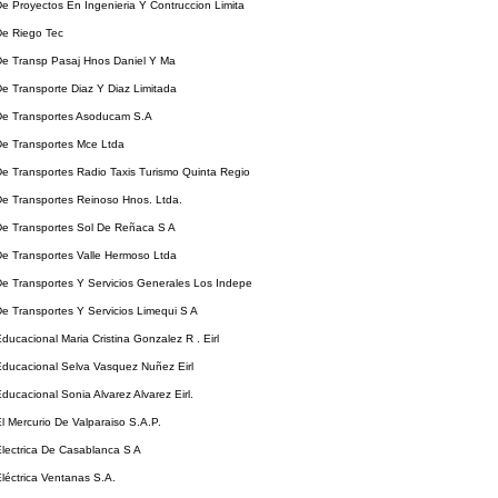
 Proyectos En Ingenieria Y Contruccion Limita
e Riego Tec
e Transp Pasaj Hnos Daniel Y Ma
e Transporte Diaz Y Diaz Limitada
e Transportes Asoducam S.A
e Transportes Mce Ltda
e Transportes Radio Taxis Turismo Quinta Regio
e Transportes Reinoso Hnos. Ltda.
e Transportes Sol De Reñaca S A
e Transportes Valle Hermoso Ltda
e Transportes Y Servicios Generales Los Indepe
e Transportes Y Servicios Limequi S A
ucacional Maria Cristina Gonzalez R . Eirl
ducacional Selva Vasquez Nuñez Eirl
ucacional Sonia Alvarez Alvarez Eirl.
 Mercurio De Valparaiso S.A.P.
lectrica De Casablanca S A
léctrica Ventanas S.A.