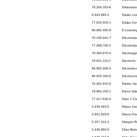
76.264.263-8
Elaborado
6.643.985-2
Eladio Le
77.625.020-1
Elalpa Con
96.982.480-9
E-Learning
76.195.941-7
Electricid
77.468.760-2
Electricid
78.384.970-4
Electroagr
78.931.110-2
Electronic
89.992.900-4
Electrotec
96.955.340-6
Electrouni
76.402.910-0
Elektro Se
78.964.200-1
Elena Vale
77.417.630-6
Elian Y Ci
3.438.483-5
Eliana Cat
4.951.820-K
Eliana Pr
5.357.331-2
Eliaquin R
3.436.860-0
Elías Rei