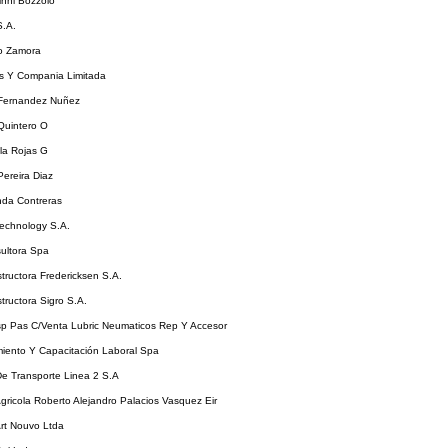
inni Bozzolo
S.A.
ro Zamora
es Y Compania Limitada
 Fernandez Nuñez
Quintero O
la Rojas G
ereira Diaz
nda Contreras
Technology S.A.
ultora Spa
ructora Fredericksen S.A.
ructora Sigro S.A.
p Pas C/Venta Lubric Neumaticos Rep Y Accesor
iento Y Capacitación Laboral Spa
e Transporte Linea 2 S.A
ricola Roberto Alejandro Palacios Vasquez Eir
rt Nouvo Ltda