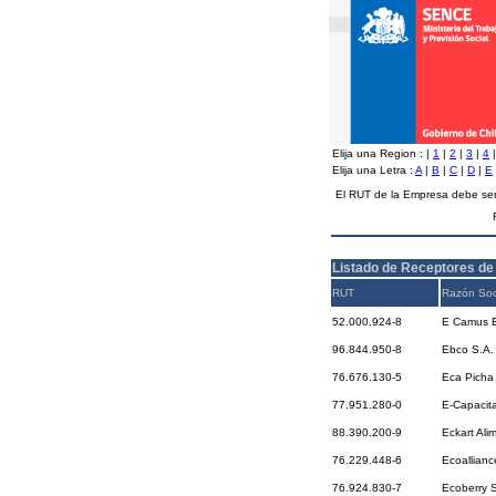
Elija una Region :
|
1
|
2
|
3
|
4
Elija una Letra :
A
|
B
|
C
|
D
|
E
El RUT de la Empresa debe ser
Listado de Receptores de
RUT
Razón Soc
52.000.924-8
E Camus E
96.844.950-8
Ebco S.A.
76.676.130-5
Eca Picha
77.951.280-0
E-Capacita
88.390.200-9
Eckart Ali
76.229.448-6
Ecoallian
76.924.830-7
Ecoberry 