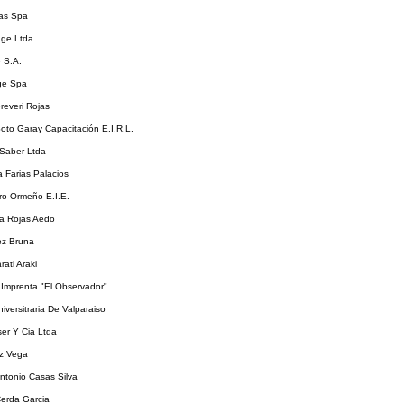
as Spa
ge.Ltda
 S.A.
ge Spa
reveri Rojas
oto Garay Capacitación E.I.R.L.
 Saber Ltda
a Farias Palacios
ro Ormeño E.I.E.
ia Rojas Aedo
ez Bruna
rati Araki
E Imprenta "El Observador"
niversitraria De Valparaiso
er Y Cia Ltda
z Vega
ntonio Casas Silva
erda Garcia