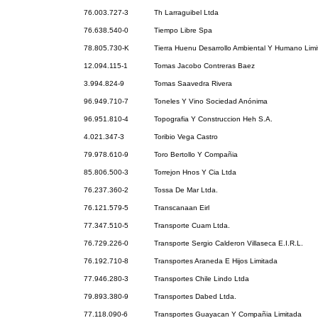
76.003.727-3
Th Larraguibel Ltda
76.638.540-0
Tiempo Libre Spa
78.805.730-K
Tierra Huenu Desarrollo Ambiental Y Humano Lim
12.094.115-1
Tomas Jacobo Contreras Baez
3.994.824-9
Tomas Saavedra Rivera
96.949.710-7
Toneles Y Vino Sociedad Anónima
96.951.810-4
Topografia Y Construccion Heh S.A.
4.021.347-3
Toribio Vega Castro
79.978.610-9
Toro Bertollo Y Compañia
85.806.500-3
Torrejon Hnos Y Cia Ltda
76.237.360-2
Tossa De Mar Ltda.
76.121.579-5
Transcanaan Eirl
77.347.510-5
Transporte Cuam Ltda.
76.729.226-0
Transporte Sergio Calderon Villaseca E.I.R.L.
76.192.710-8
Transportes Araneda E Hijos Limitada
77.946.280-3
Transportes Chile Lindo Ltda
79.893.380-9
Transportes Dabed Ltda.
77.118.090-6
Transportes Guayacan Y Compañia Limitada