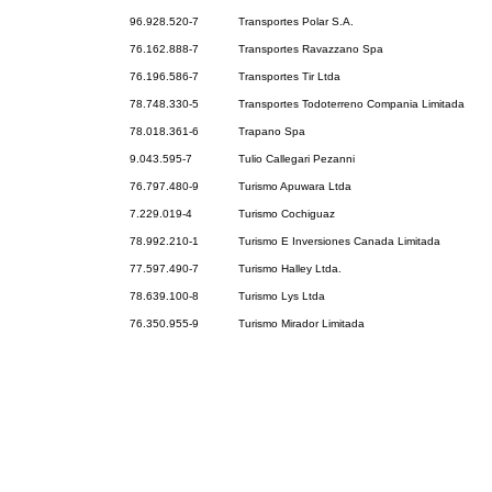
96.928.520-7
Transportes Polar S.A.
76.162.888-7
Transportes Ravazzano Spa
76.196.586-7
Transportes Tir Ltda
78.748.330-5
Transportes Todoterreno Compania Limitada
78.018.361-6
Trapano Spa
9.043.595-7
Tulio Callegari Pezanni
76.797.480-9
Turismo Apuwara Ltda
7.229.019-4
Turismo Cochiguaz
78.992.210-1
Turismo E Inversiones Canada Limitada
77.597.490-7
Turismo Halley Ltda.
78.639.100-8
Turismo Lys Ltda
76.350.955-9
Turismo Mirador Limitada