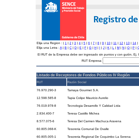
Elija una Region :
|
1
|
2
|
3
|
4
|
5
|
6
|
7
|
8
|
9
|
10
|
11
|
12
|
13
|
14
|
Elija una Letra :
A
|
B
|
C
|
D
|
E
|
F
|
G
|
H
|
I
|
J
|
K
|
L
|
M
|
N
|
O
|
P
|
El RUT de la Empresa debe ser ingresado sin puntos y con guión, Ej
RUT Empresa
Listado de Receptores de Fondos Públicos IV Región
RUT
Razón Social
76.970.290-3
Tamaya Gourmet S.A.
12.598.585-8
Tapia Colipe Mauricio Aurelio
76.019.978-8
Tecnologia Desarrollo Y Calidad Ltda
2.834.400-7
Teresa Castillo Michea
8.577.075-6
Teresa Del Carmen Machuca Aravena
60.805.068-K
Tesoreria Comunal De Ovalle
60.805.005-1
Tesoreria Regional De Coquimbo La Serena