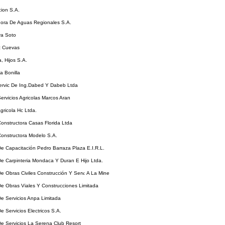
ion S.A.
ora De Aguas Regionales S.A.
ya Soto
z Cuevas
a, Hijos S.A.
a Bonilla
rvic De Ing.Dabed Y Dabeb Ltda
rvicios Agricolas Marcos Aran
ricola Hc Ltda.
onstructora Casas Florida Ltda
onstructora Modelo S.A.
e Capacitación Pedro Barraza Plaza E.I.R.L.
e Carpinteria Mondaca Y Duran E Hijo Ltda.
 Obras Civiles Construcción Y Serv. A La Mine
e Obras Viales Y Construcciones Limitada
e Servicios Anpa Limitada
 Servicios Electricos S.A.
e Servicios La Serena Club Resort