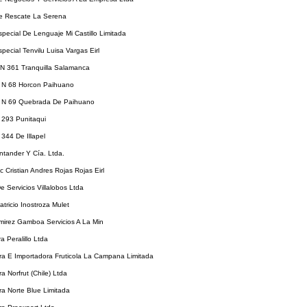
e Rescate La Serena
pecial De Lenguaje Mi Castillo Limitada
pecial Tenvilu Luisa Vargas Eirl
 N 361 Tranquilla Salamanca
 N 68 Horcon Paihuano
 N 69 Quebrada De Paihuano
 293 Punitaqui
344 De Illapel
ntander Y Cía. Ltda.
 Cristian Andres Rojas Rojas Eirl
e Servicios Villalobos Ltda
tricio Inostroza Mulet
mirez Gamboa Servicios A La Min
a Peralillo Ltda
ra E Importadora Fruticola La Campana Limitada
a Norfrut (Chile) Ltda
a Norte Blue Limitada