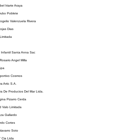
el Iriarte Araya
ubo Poblete
ogelio Valenzuela Rivera
ojas Dias
Limitada
 Infantil Santa Anna Sac
 Rosario Angel Milla
Spa
eportivo Cosmos
a Artic S.A.
ra De Productos Del Mar Ltda.
gina Pizarro Cerda
ad Valo Limitada
aza Gallardo
ardo Cortes
Navarro Soto
Y Cia Ltda