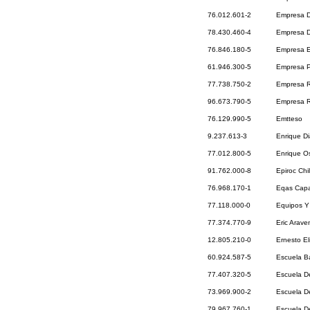
76.012.601-2
Empresa D
78.430.460-4
Empresa D
76.846.180-5
Empresa Ed
61.946.300-5
Empresa P
77.738.750-2
Empresa R
96.673.790-5
Empresa R
76.129.990-5
Emtteso
9.237.613-3
Enrique D
77.012.800-5
Enrique O
91.762.000-8
Epiroc Chi
76.968.170-1
Eqas Capa
77.118.000-0
Equipos Y 
77.374.770-9
Eric Arave
12.805.210-0
Ernesto Eli
60.924.587-5
Escuela B
77.407.320-5
Escuela D
73.969.900-2
Escuela De
79.967.760-1
Escuela D