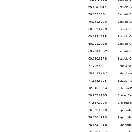
65.114.098-6
Escuela D
76.032.307-1
Escuela Es
76.943.600-6
Escuela Es
60.922.075-9
Escuela F
60.923.122-K
Escuela G
60.923.123-8
Escuela G
60.924.633-2
Escuela G
60.920.917-8
Escuela G 
77.706.580-7
Espejo Sa
76.161.871-7
Estab Educ
77.148.820-K
Estacion D
12.640.787-4
Esteban Pa
76.267.092-5
Evelyn Ra
77.657.180-6
Explotador
76.979.390-9
Exportado
76.056.132-0
Exportador
76.164.794-6
Exportador