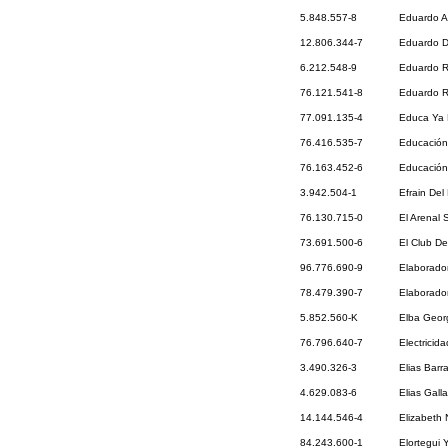
5.848.557-8
Eduardo Ab
12.806.344-7
Eduardo D
6.212.548-9
Eduardo R
76.121.541-8
Eduardo R
77.091.135-4
Educa Ya 
76.416.535-7
Educación
76.163.452-6
Educación
3.942.504-1
Efrain Del
76.130.715-0
El Arenal 
73.691.500-6
El Club D
96.776.690-9
Elaborador
78.479.390-7
Elaborado
5.852.560-K
Elba Geor
76.796.640-7
Electricid
3.490.326-3
Elias Barr
4.629.083-6
Elias Gall
14.144.546-4
Elizabeth 
84.243.600-1
Elortegui 