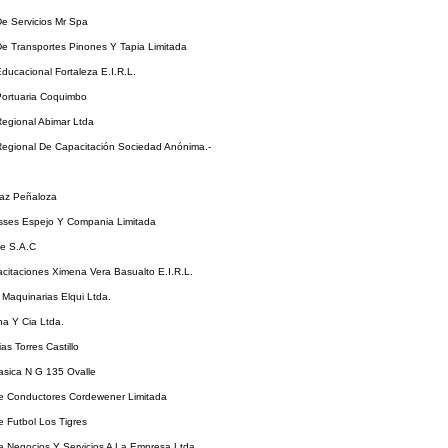
e Servicios Mr Spa
e Transportes Pinones Y Tapia Limitada
ucacional Fortaleza E.I.R.L.
ortuaria Coquimbo
egional Abimar Ltda
egional De Capacitación Sociedad Anónima.-
iaz Peñaloza
sses Espejo Y Compania Limitada
le S.A.C
citaciones Ximena Vera Basualto E.I.R.L.
Maquinarias Elqui Ltda.
na Y Cia Ltda.
as Torres Castillo
asica N G 135 Ovalle
e Conductores Cordewener Limitada
 Futbol Los Tigres
e Negocios Y Servicios A La Empresa Ltda