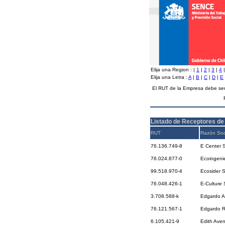
Elija una Region :
|
1
|
2
|
3
|
4
Elija una Letra :
A
|
B
|
C
|
D
|
E
El RUT de la Empresa debe ser
Listado de Receptores de
RUT
Razón Soc
76.136.749-8
E Center 
76.024.877-0
Ecoingenie
99.518.970-4
Ecosider 
76.048.426-1
E-Culture 
3.708.588-k
Edgardo A
76.121.567-1
Edgardo Ro
6.105.421-9
Edith Ave