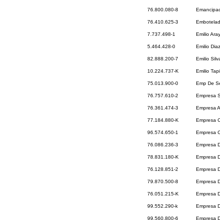
76.800.080-8
Emancipac
76.410.625-3
Embotelad
7.737.498-1
Emilio Ara
5.464.428-0
Emilio Dia
82.888.200-7
Emilio Silv
10.224.737-K
Emilio Tapi
75.013.900-0
Emp De Se
76.757.610-2
Empresa Se
76.361.474-3
Empresa Ag
77.184.880-K
Empresa C
96.574.650-1
Empresa C
76.086.236-3
Empresa D
78.831.180-K
Empresa D
76.128.851-2
Empresa De
79.870.500-8
Empresa D
76.051.215-K
Empresa D
99.552.290-k
Empresa De
99.560.800-6
Empresa D