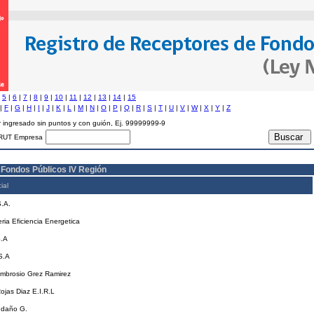
|
5
|
6
|
7
|
8
|
9
|
10
|
11
|
12
|
13
|
14
|
15
|
F
|
G
|
H
|
I
|
J
|
K
|
L
|
M
|
N
|
O
|
P
|
Q
|
R
|
S
|
T
|
U
|
V
|
W
|
X
|
Y
|
Z
 ingresado sin puntos y con guión, Ej. 99999999-9
RUT Empresa
 Fondos Públicos IV Región
ial
S.A.
ria Eficiencia Energetica
S.A
S.A
mbrosio Grez Ramirez
jas Diaz E.I.R.L
ndaño G.