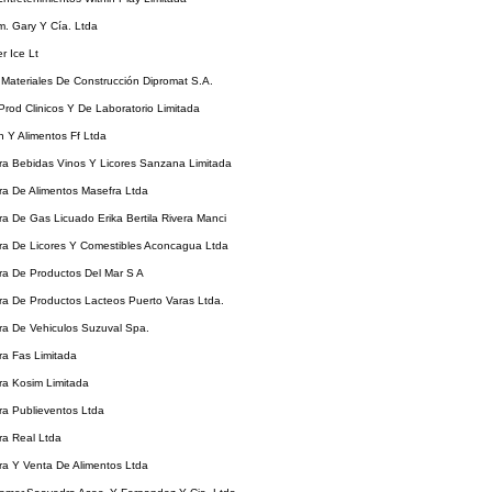
m. Gary Y Cía. Ltda
er Ice Lt
e Materiales De Construcción Dipromat S.A.
 Prod Clinicos Y De Laboratorio Limitada
on Y Alimentos Ff Ltda
ora Bebidas Vinos Y Licores Sanzana Limitada
ora De Alimentos Masefra Ltda
ora De Gas Licuado Erika Bertila Rivera Manci
ora De Licores Y Comestibles Aconcagua Ltda
ora De Productos Del Mar S A
ora De Productos Lacteos Puerto Varas Ltda.
ora De Vehiculos Suzuval Spa.
ora Fas Limitada
ora Kosim Limitada
ora Publieventos Ltda
ora Real Ltda
ora Y Venta De Alimentos Ltda