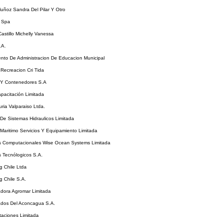
uñoz Sandra Del Pilar Y Otro
 Spa
stillo Michelly Vanessa
.A.
nto De Administracion De Educacion Municipal
Recreacion Cri Tida
 Y Contenedores S.A
pacitación Limitada
ia Valparaiso Ltda.
 De Sistemas Hidraulicos Limitada
 Maritimo Servicios Y Equipamiento Limitada
os Computacionales Wise Ocean Systems Limitada
s Tecnólogicos S.A.
g Chile Ltda
g Chile S.A.
adora Agromar Limitada
ados Del Aconcagua S.A.
taciones Limitada