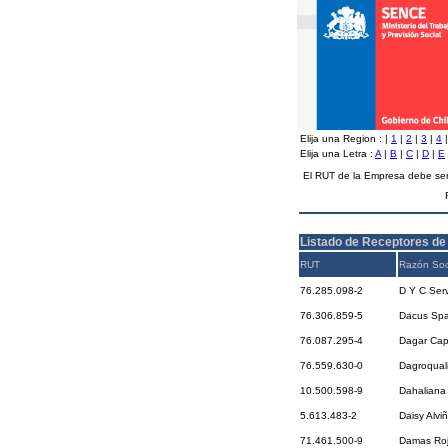
Elija una Region :
|
1
|
2
|
3
|
4
Elija una Letra :
A
|
B
|
C
|
D
|
E
El RUT de la Empresa debe ser
Listado de Receptores de
RUT
Razón Soc
76.285.098-2
D Y C Serv
76.306.859-5
Dacus Sp
76.087.295-4
Dagar Cap
76.559.630-0
Dagroqual
10.500.598-9
Dahaliana 
5.613.483-2
Daisy Alviñ
71.461.500-9
Damas Roj