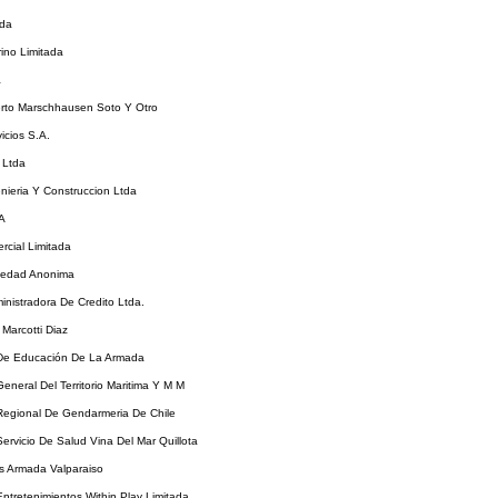
tda
ino Limitada
a
erto Marschhausen Soto Y Otro
icios S.A.
 Ltda
nieria Y Construccion Ltda
.A
rcial Limitada
iedad Anonima
ministradora De Credito Ltda.
Marcotti Diaz
 De Educación De La Armada
General Del Territorio Maritima Y M M
 Regional De Gendarmeria De Chile
Servicio De Salud Vina Del Mar Quillota
s Armada Valparaiso
ntretenimientos Within Play Limitada