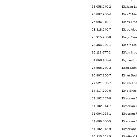
78.058.040-2
Dialisan L
76.807.260-4
Diaz Y Mer
76.094.810-1
Didex Ltd
53.318.940-7
Diego Alb
96.915.280-0
Diego Serv
78.464.330-1
Diez Y Cia
76.117.977-2
Difam Inge
84.860.100-4
Digoval S
77.555.730-3
Dijon Come
76.807.250-7
Dimer Soc
77.521.350-7
Dinatti Ad
14.417.709-6
Dino Enzo 
61.102.057-0
Dirección
61.102.014-7
Direccion 
61.004.024-1
Direccion
61.606.600-5
Dirección 
61.102.013-9
Direccione
76.235.291-5
Diseño Y E