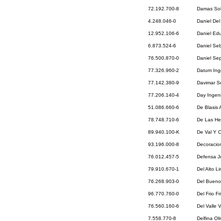
72.192.700-8
Damas Sol
4.248.046-0
Daniel De
12.952.106-6
Daniel Ed
6.873.524-6
Daniel Se
76.500.870-0
Daniel Se
77.326.960-2
Datum Ing
77.142.380-9
Davimar Se
77.206.140-4
Day Ingeni
51.086.660-6
De Blasis 
78.748.710-6
De Las Her
89.940.100-K
De Val Y C
93.196.000-8
Decoracio
76.012.457-5
Defensa Ju
79.910.670-1
Del Alto L
76.268.903-0
Del Bueno
96.770.760-0
Del Frio Fr
76.560.160-6
Del Valle 
7.558.770-8
Delfina Ol