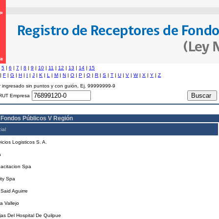
|
5
|
6
|
7
|
8
|
9
|
10
|
11
|
12
|
13
|
14
|
15
|
F
|
G
|
H
|
I
|
J
|
K
|
L
|
M
|
N
|
O
|
P
|
Q
|
R
|
S
|
T
|
U
|
V
|
W
|
X
|
Y
|
Z
 ingresado sin puntos y con guión, Ej. 99999999-9
RUT Empresa
 Fondos Públicos V Región
ial
icios Logisticos S. A.
a
acitacion Spa
ity Spa
Said Aguirre
a Vallejo
as Del Hospital De Quilpue