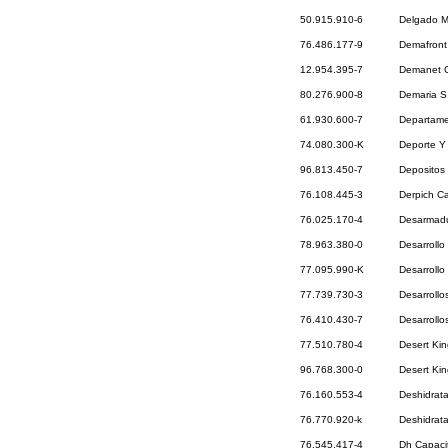
50.915.910-6
Delgado M
76.486.177-9
Demafront
12.954.395-7
Demanet Ca
80.276.900-8
Demaria S
61.930.600-7
Departame
74.080.300-K
Deporte Y 
96.813.450-7
Depositos
76.108.445-3
Derpich Ca
76.025.170-4
Desarmadur
78.963.380-0
Desarrollo
77.095.990-K
Desarrollo
77.739.730-3
Desarroll
76.410.430-7
Desarrollo
77.510.780-4
Desert Kin
96.768.300-0
Desert Kin
76.160.553-4
Deshidrat
76.770.920-k
Deshidrat
76.545.417-4
Dh Capaci