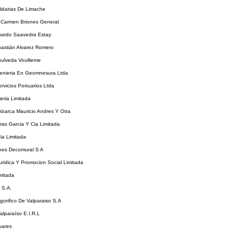
idarias De Limache
l Carmen Briones General
uardo Saavedra Estay
bastián Alvarez Romero
pulveda Voullieme
enieria En Geomnesura Ltda
rvicios Portuarios Ltda
eria Limitada
Abarca Mauricio Andres Y Otra
as Garcia Y Cia Limitada
ia Limitada
nes Decomural S A
ridica Y Promocion Social Limitada
imitada
 S.A.
igorifico De Valparaiso S.A
Valparaíso E.I.R.L
ivares