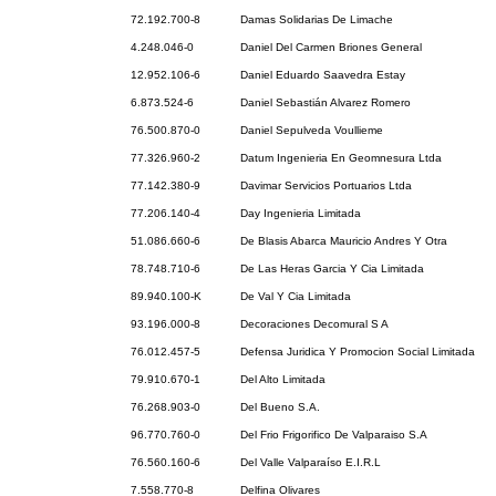
72.192.700-8
Damas Solidarias De Limache
4.248.046-0
Daniel Del Carmen Briones General
12.952.106-6
Daniel Eduardo Saavedra Estay
6.873.524-6
Daniel Sebastián Alvarez Romero
76.500.870-0
Daniel Sepulveda Voullieme
77.326.960-2
Datum Ingenieria En Geomnesura Ltda
77.142.380-9
Davimar Servicios Portuarios Ltda
77.206.140-4
Day Ingenieria Limitada
51.086.660-6
De Blasis Abarca Mauricio Andres Y Otra
78.748.710-6
De Las Heras Garcia Y Cia Limitada
89.940.100-K
De Val Y Cia Limitada
93.196.000-8
Decoraciones Decomural S A
76.012.457-5
Defensa Juridica Y Promocion Social Limitada
79.910.670-1
Del Alto Limitada
76.268.903-0
Del Bueno S.A.
96.770.760-0
Del Frio Frigorifico De Valparaiso S.A
76.560.160-6
Del Valle Valparaíso E.I.R.L
7.558.770-8
Delfina Olivares