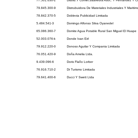
77.501.630-2
Distrib.Y Comer.Saavedra Asoc. Y Fernandez Y Ci
79.845.300-9
Distrubuidora De Materiales Industriales Y Maritim
78.842.370-5
Doblevia Publicidad Limitada
5.484.541-3
Domingo Alfonso Silva Oyanedel
65.086.360-7
Domite Agua Potable Rural San Miguel El Huape
52.003.076-k
Donde Ivan Eirl
79.912.220-0
Donoso Aguilar Y Compania Limitada
76.051.420-9
Doña Amelia Ltda.
9.439.096-6
Doris Flaño Lorber
76.916.710-2
Dt Turismo Limitada
79.641.400-6
Ducci Y Swett Ltda