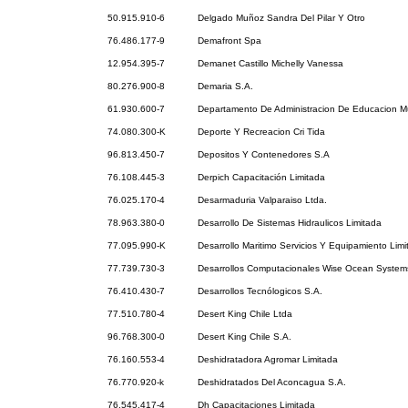
50.915.910-6
Delgado Muñoz Sandra Del Pilar Y Otro
76.486.177-9
Demafront Spa
12.954.395-7
Demanet Castillo Michelly Vanessa
80.276.900-8
Demaria S.A.
61.930.600-7
Departamento De Administracion De Educacion Mu
74.080.300-K
Deporte Y Recreacion Cri Tida
96.813.450-7
Depositos Y Contenedores S.A
76.108.445-3
Derpich Capacitación Limitada
76.025.170-4
Desarmaduria Valparaiso Ltda.
78.963.380-0
Desarrollo De Sistemas Hidraulicos Limitada
77.095.990-K
Desarrollo Maritimo Servicios Y Equipamiento Lim
77.739.730-3
Desarrollos Computacionales Wise Ocean System
76.410.430-7
Desarrollos Tecnólogicos S.A.
77.510.780-4
Desert King Chile Ltda
96.768.300-0
Desert King Chile S.A.
76.160.553-4
Deshidratadora Agromar Limitada
76.770.920-k
Deshidratados Del Aconcagua S.A.
76.545.417-4
Dh Capacitaciones Limitada