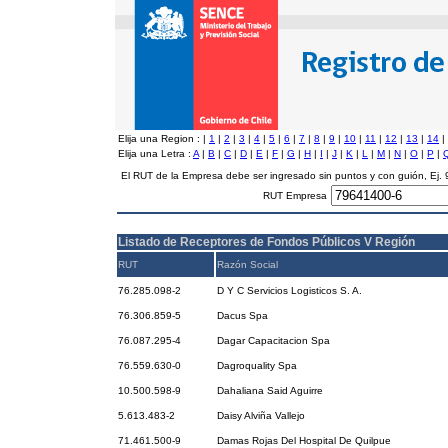
Elija una Region :
|
1
|
2
|
3
|
4
|
5
|
6
|
7
|
8
|
9
|
10
|
11
|
12
|
13
|
14
|
Elija una Letra :
A
|
B
|
C
|
D
|
E
|
F
|
G
|
H
|
I
|
J
|
K
|
L
|
M
|
N
|
O
|
P
|
El RUT de la Empresa debe ser ingresado sin puntos y con guión, Ej
RUT Empresa
Listado de Receptores de Fondos Públicos V Región
RUT
Razón Social
76.285.098-2
D Y C Servicios Logisticos S. A.
76.306.859-5
Dacus Spa
76.087.295-4
Dagar Capacitacion Spa
76.559.630-0
Dagroquality Spa
10.500.598-9
Dahaliana Said Aguirre
5.613.483-2
Daisy Alviña Vallejo
71.461.500-9
Damas Rojas Del Hospital De Quilpue