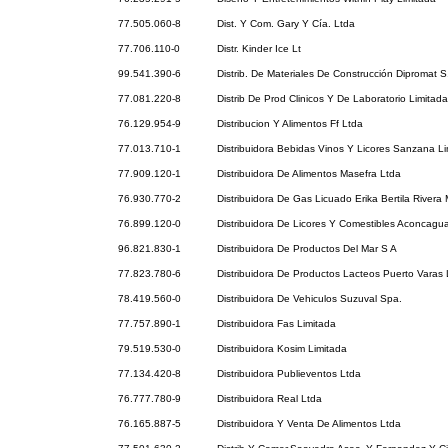
77.505.060-8
Dist. Y Com. Gary Y Cía. Ltda
77.706.110-0
Distr. Kinder Ice Lt
99.541.390-6
Distrib. De Materiales De Construcción Dipromat S
77.081.220-8
Distrib De Prod Clinicos Y De Laboratorio Limitada
76.129.954-9
Distribucion Y Alimentos Ff Ltda
77.013.710-1
Distribuidora Bebidas Vinos Y Licores Sanzana L
77.909.120-1
Distribuidora De Alimentos Masefra Ltda
76.930.770-2
Distribuidora De Gas Licuado Erika Bertila Rivera
76.899.120-0
Distribuidora De Licores Y Comestibles Aconcagu
96.821.830-1
Distribuidora De Productos Del Mar S A
77.823.780-6
Distribuidora De Productos Lacteos Puerto Varas 
78.419.560-0
Distribuidora De Vehiculos Suzuval Spa.
77.757.890-1
Distribuidora Fas Limitada
79.519.530-0
Distribuidora Kosim Limitada
77.134.420-8
Distribuidora Publieventos Ltda
76.777.780-9
Distribuidora Real Ltda
76.165.887-5
Distribuidora Y Venta De Alimentos Ltda