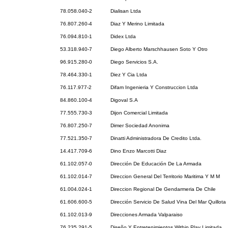
78.058.040-2
Dialisan Ltda
76.807.260-4
Diaz Y Merino Limitada
76.094.810-1
Didex Ltda
53.318.940-7
Diego Alberto Marschhausen Soto Y Otro
96.915.280-0
Diego Servicios S.A.
78.464.330-1
Diez Y Cia Ltda
76.117.977-2
Difam Ingenieria Y Construccion Ltda
84.860.100-4
Digoval S.A
77.555.730-3
Dijon Comercial Limitada
76.807.250-7
Dimer Sociedad Anonima
77.521.350-7
Dinatti Administradora De Credito Ltda.
14.417.709-6
Dino Enzo Marcotti Diaz
61.102.057-0
Dirección De Educación De La Armada
61.102.014-7
Direccion General Del Territorio Maritima Y M M
61.004.024-1
Direccion Regional De Gendarmeria De Chile
61.606.600-5
Dirección Servicio De Salud Vina Del Mar Quillota
61.102.013-9
Direcciones Armada Valparaiso
76.235.291-5
Diseño Y Entretenimientos Within Play Limitada