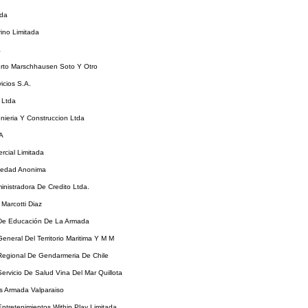
tda
ino Limitada
a
erto Marschhausen Soto Y Otro
icios S.A.
 Ltda
nieria Y Construccion Ltda
.A
rcial Limitada
iedad Anonima
ministradora De Credito Ltda.
Marcotti Diaz
 De Educación De La Armada
General Del Territorio Maritima Y M M
 Regional De Gendarmeria De Chile
Servicio De Salud Vina Del Mar Quillota
s Armada Valparaiso
ntretenimientos Within Play Limitada