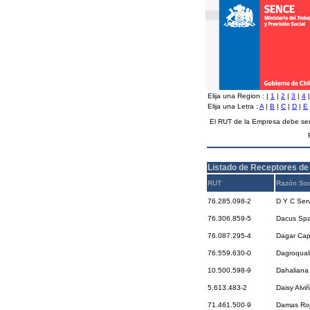
Elija una Region :
|
1
|
2
|
3
|
4
Elija una Letra :
A
|
B
|
C
|
D
|
E
El RUT de la Empresa debe ser
Listado de Receptores de
RUT
Razón Soc
76.285.098-2
D Y C Serv
76.306.859-5
Dacus Sp
76.087.295-4
Dagar Cap
76.559.630-0
Dagroqual
10.500.598-9
Dahaliana 
5.613.483-2
Daisy Alviñ
71.461.500-9
Damas Roj