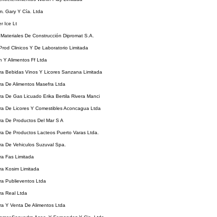
m. Gary Y Cía. Ltda
er Ice Lt
e Materiales De Construcción Dipromat S.A.
 Prod Clinicos Y De Laboratorio Limitada
on Y Alimentos Ff Ltda
ora Bebidas Vinos Y Licores Sanzana Limitada
ora De Alimentos Masefra Ltda
ora De Gas Licuado Erika Bertila Rivera Manci
ora De Licores Y Comestibles Aconcagua Ltda
ora De Productos Del Mar S A
ora De Productos Lacteos Puerto Varas Ltda.
ora De Vehiculos Suzuval Spa.
ora Fas Limitada
ora Kosim Limitada
ora Publieventos Ltda
ora Real Ltda
ora Y Venta De Alimentos Ltda