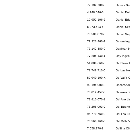
72.192.700-8
Damas Sol
4.248.046-0
Daniel De
12.952.106-6
Daniel Ed
6.873.524-6
Daniel Se
76.500.870-0
Daniel Se
77.326.960-2
Datum Ing
77.142.380-9
Davimar Se
77.206.140-4
Day Ingeni
51.086.660-6
De Blasis 
78.748.710-6
De Las Her
89.940.100-K
De Val Y C
93.196.000-8
Decoracio
76.012.457-5
Defensa Ju
79.910.670-1
Del Alto L
76.268.903-0
Del Bueno
96.770.760-0
Del Frio Fr
76.560.160-6
Del Valle 
7.558.770-8
Delfina Ol