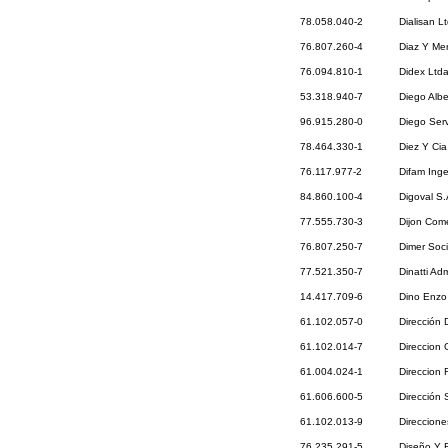
78.058.040-2
Dialisan L
76.807.260-4
Diaz Y Mer
76.094.810-1
Didex Ltd
53.318.940-7
Diego Alb
96.915.280-0
Diego Serv
78.464.330-1
Diez Y Cia
76.117.977-2
Difam Inge
84.860.100-4
Digoval S
77.555.730-3
Dijon Come
76.807.250-7
Dimer Soc
77.521.350-7
Dinatti Ad
14.417.709-6
Dino Enzo 
61.102.057-0
Dirección
61.102.014-7
Direccion 
61.004.024-1
Direccion
61.606.600-5
Dirección 
61.102.013-9
Direccione
76.235.291-5
Diseño Y E