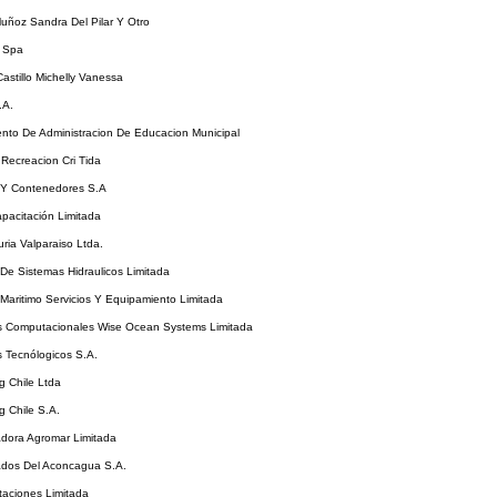
uñoz Sandra Del Pilar Y Otro
 Spa
stillo Michelly Vanessa
.A.
nto De Administracion De Educacion Municipal
Recreacion Cri Tida
 Y Contenedores S.A
pacitación Limitada
ia Valparaiso Ltda.
 De Sistemas Hidraulicos Limitada
 Maritimo Servicios Y Equipamiento Limitada
os Computacionales Wise Ocean Systems Limitada
s Tecnólogicos S.A.
g Chile Ltda
g Chile S.A.
adora Agromar Limitada
ados Del Aconcagua S.A.
taciones Limitada