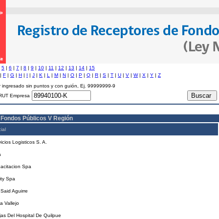
|
5
|
6
|
7
|
8
|
9
|
10
|
11
|
12
|
13
|
14
|
15
|
F
|
G
|
H
|
I
|
J
|
K
|
L
|
M
|
N
|
O
|
P
|
Q
|
R
|
S
|
T
|
U
|
V
|
W
|
X
|
Y
|
Z
 ingresado sin puntos y con guión, Ej. 99999999-9
RUT Empresa
 Fondos Públicos V Región
ial
icios Logisticos S. A.
a
acitacion Spa
ity Spa
Said Aguirre
a Vallejo
as Del Hospital De Quilpue