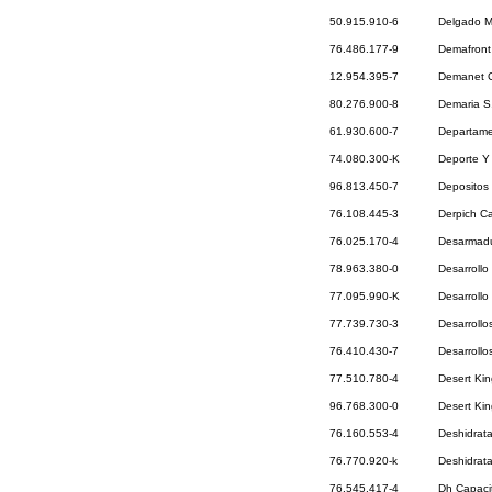
50.915.910-6
Delgado M
76.486.177-9
Demafront
12.954.395-7
Demanet Ca
80.276.900-8
Demaria S
61.930.600-7
Departame
74.080.300-K
Deporte Y 
96.813.450-7
Depositos
76.108.445-3
Derpich Ca
76.025.170-4
Desarmadur
78.963.380-0
Desarrollo
77.095.990-K
Desarrollo
77.739.730-3
Desarroll
76.410.430-7
Desarrollo
77.510.780-4
Desert Kin
96.768.300-0
Desert Kin
76.160.553-4
Deshidrat
76.770.920-k
Deshidrat
76.545.417-4
Dh Capaci