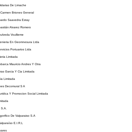
idarias De Limache
l Carmen Briones General
uardo Saavedra Estay
bastián Alvarez Romero
pulveda Voullieme
enieria En Geomnesura Ltda
rvicios Portuarios Ltda
eria Limitada
Abarca Mauricio Andres Y Otra
as Garcia Y Cia Limitada
ia Limitada
nes Decomural S A
ridica Y Promocion Social Limitada
imitada
 S.A.
igorifico De Valparaiso S.A
Valparaíso E.I.R.L
ivares