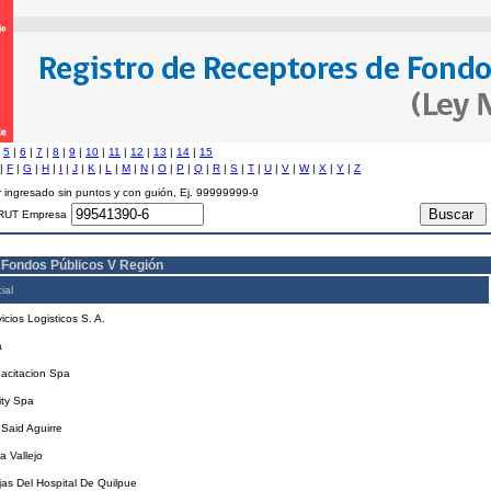
|
5
|
6
|
7
|
8
|
9
|
10
|
11
|
12
|
13
|
14
|
15
|
F
|
G
|
H
|
I
|
J
|
K
|
L
|
M
|
N
|
O
|
P
|
Q
|
R
|
S
|
T
|
U
|
V
|
W
|
X
|
Y
|
Z
 ingresado sin puntos y con guión, Ej. 99999999-9
RUT Empresa
 Fondos Públicos V Región
ial
icios Logisticos S. A.
a
acitacion Spa
ity Spa
Said Aguirre
a Vallejo
as Del Hospital De Quilpue