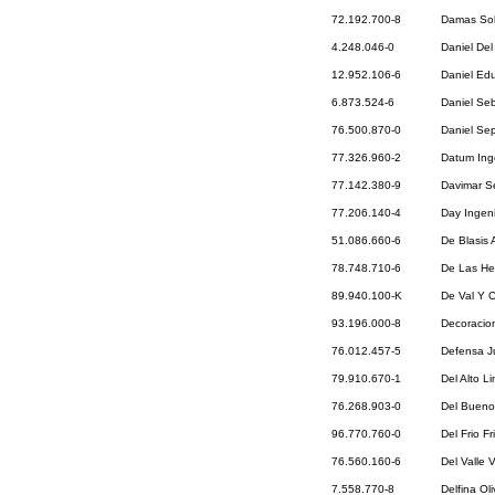
72.192.700-8
Damas Sol
4.248.046-0
Daniel De
12.952.106-6
Daniel Ed
6.873.524-6
Daniel Se
76.500.870-0
Daniel Se
77.326.960-2
Datum Ing
77.142.380-9
Davimar Se
77.206.140-4
Day Ingeni
51.086.660-6
De Blasis 
78.748.710-6
De Las Her
89.940.100-K
De Val Y C
93.196.000-8
Decoracio
76.012.457-5
Defensa Ju
79.910.670-1
Del Alto L
76.268.903-0
Del Bueno
96.770.760-0
Del Frio Fr
76.560.160-6
Del Valle 
7.558.770-8
Delfina Ol