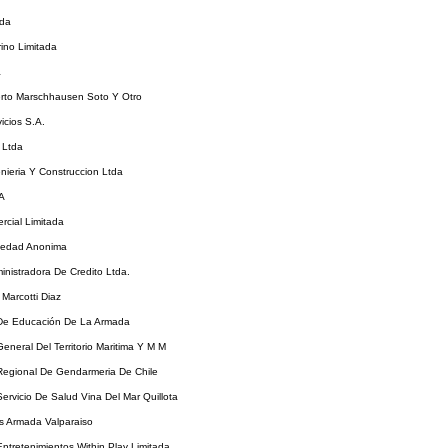
tda
ino Limitada
a
erto Marschhausen Soto Y Otro
icios S.A.
 Ltda
nieria Y Construccion Ltda
.A
rcial Limitada
iedad Anonima
ministradora De Credito Ltda.
Marcotti Diaz
 De Educación De La Armada
General Del Territorio Maritima Y M M
 Regional De Gendarmeria De Chile
Servicio De Salud Vina Del Mar Quillota
s Armada Valparaiso
ntretenimientos Within Play Limitada