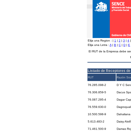
Elija una Region :
|
1
|
2
|
3
|
4
Elija una Letra :
A
|
B
|
C
|
D
|
E
El RUT de la Empresa debe ser
Listado de Receptores de
RUT
Razón Soc
76.285.098-2
D Y C Serv
76.306.859-5
Dacus Sp
76.087.295-4
Dagar Cap
76.559.630-0
Dagroqual
10.500.598-9
Dahaliana 
5.613.483-2
Daisy Alviñ
71.461.500-9
Damas Roj