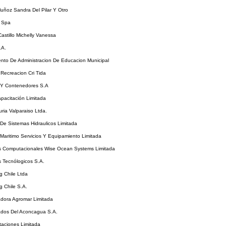
uñoz Sandra Del Pilar Y Otro
 Spa
stillo Michelly Vanessa
.A.
nto De Administracion De Educacion Municipal
Recreacion Cri Tida
 Y Contenedores S.A
pacitación Limitada
ia Valparaiso Ltda.
 De Sistemas Hidraulicos Limitada
 Maritimo Servicios Y Equipamiento Limitada
os Computacionales Wise Ocean Systems Limitada
s Tecnólogicos S.A.
g Chile Ltda
g Chile S.A.
adora Agromar Limitada
ados Del Aconcagua S.A.
taciones Limitada