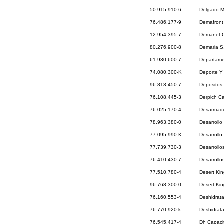
50.915.910-6
Delgado M
76.486.177-9
Demafront
12.954.395-7
Demanet Ca
80.276.900-8
Demaria S
61.930.600-7
Departame
74.080.300-K
Deporte Y 
96.813.450-7
Depositos
76.108.445-3
Derpich Ca
76.025.170-4
Desarmadur
78.963.380-0
Desarrollo
77.095.990-K
Desarrollo
77.739.730-3
Desarroll
76.410.430-7
Desarrollo
77.510.780-4
Desert Kin
96.768.300-0
Desert Kin
76.160.553-4
Deshidrat
76.770.920-k
Deshidrat
76.545.417-4
Dh Capaci