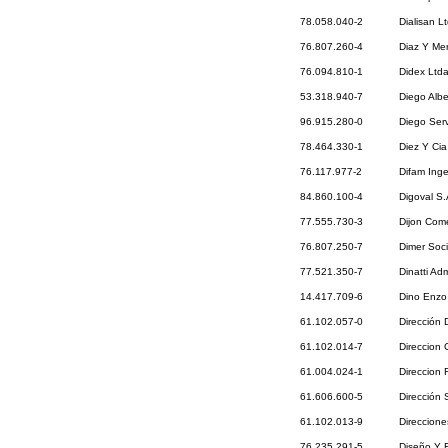
78.058.040-2
Dialisan L
76.807.260-4
Diaz Y Mer
76.094.810-1
Didex Ltd
53.318.940-7
Diego Alb
96.915.280-0
Diego Serv
78.464.330-1
Diez Y Cia
76.117.977-2
Difam Inge
84.860.100-4
Digoval S
77.555.730-3
Dijon Come
76.807.250-7
Dimer Soc
77.521.350-7
Dinatti Ad
14.417.709-6
Dino Enzo 
61.102.057-0
Dirección
61.102.014-7
Direccion 
61.004.024-1
Direccion
61.606.600-5
Dirección 
61.102.013-9
Direccione
76.235.291-5
Diseño Y E