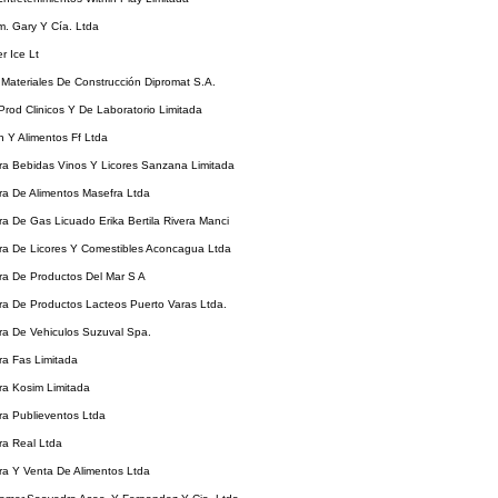
m. Gary Y Cía. Ltda
er Ice Lt
e Materiales De Construcción Dipromat S.A.
 Prod Clinicos Y De Laboratorio Limitada
on Y Alimentos Ff Ltda
ora Bebidas Vinos Y Licores Sanzana Limitada
ora De Alimentos Masefra Ltda
ora De Gas Licuado Erika Bertila Rivera Manci
ora De Licores Y Comestibles Aconcagua Ltda
ora De Productos Del Mar S A
ora De Productos Lacteos Puerto Varas Ltda.
ora De Vehiculos Suzuval Spa.
ora Fas Limitada
ora Kosim Limitada
ora Publieventos Ltda
ora Real Ltda
ora Y Venta De Alimentos Ltda